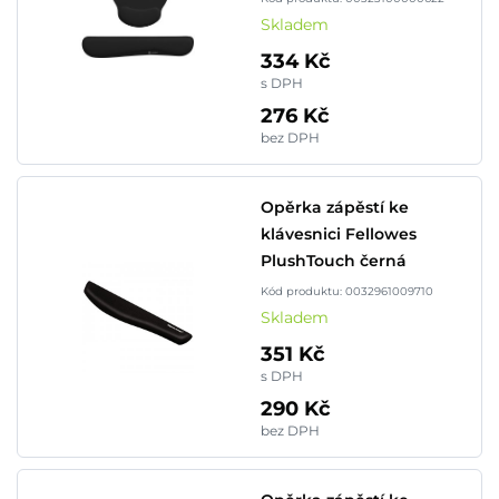
Skladem
334 Kč
s DPH
276 Kč
bez DPH
Opěrka zápěstí ke
klávesnici Fellowes
PlushTouch černá
Kód produktu: 0032961009710
Skladem
351 Kč
s DPH
290 Kč
bez DPH