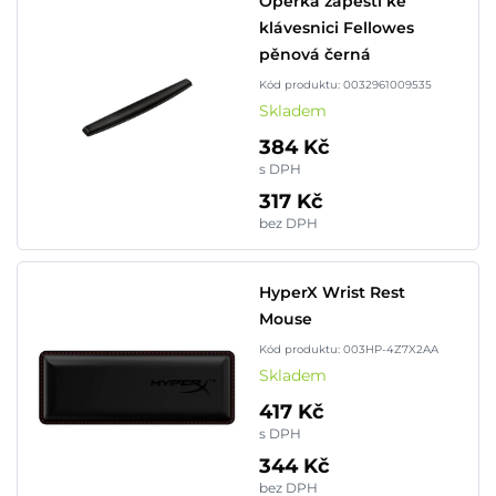
Opěrka zápěstí ke
klávesnici Fellowes
pěnová černá
Kód produktu: 0032961009535
Skladem
384 Kč
s DPH
317 Kč
bez DPH
HyperX Wrist Rest
Mouse
Kód produktu: 003HP-4Z7X2AA
Skladem
417 Kč
s DPH
344 Kč
bez DPH