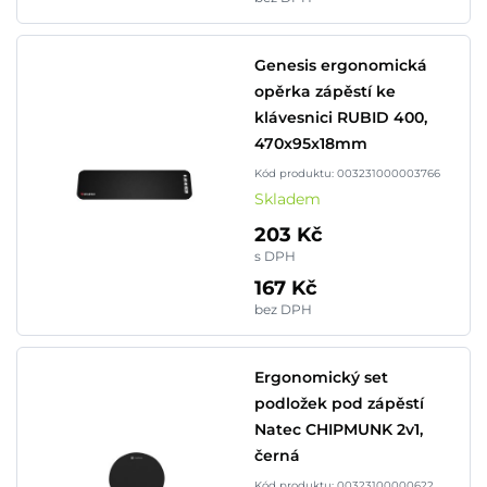
Genesis ergonomická
opěrka zápěstí ke
klávesnici RUBID 400,
470x95x18mm
Kód produktu: 003231000003766
Skladem
203 Kč
s DPH
167 Kč
bez DPH
Ergonomický set
podložek pod zápěstí
Natec CHIPMUNK 2v1,
černá
Kód produktu: 00323100000622