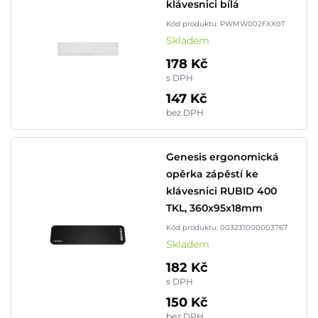
klávesnici bílá
Kód produktu: PWMW002FXX0T
Skladem
178 Kč
s DPH
147 Kč
bez DPH
Genesis ergonomická
opěrka zápěstí ke
klávesnici RUBID 400
TKL, 360x95x18mm
Kód produktu: 003231000003767
Skladem
182 Kč
s DPH
150 Kč
bez DPH