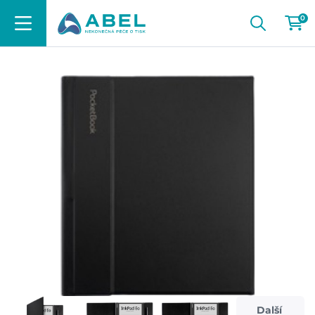
0
Další