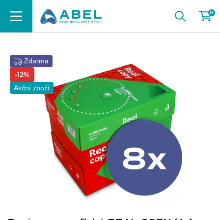
0
Zdarma
-12%
Akční zboží