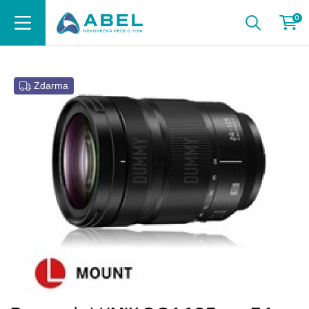
0
Zdarma