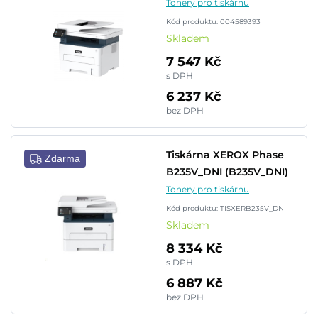
Tonery pro tiskárnu
Kód produktu: 004589393
Skladem
7 547 Kč
s DPH
6 237 Kč
bez DPH
Tiskárna XEROX Phase
Zdarma
B235V_DNI (B235V_DNI)
Tonery pro tiskárnu
Kód produktu: TISXERB235V_DNI
Skladem
8 334 Kč
s DPH
6 887 Kč
bez DPH