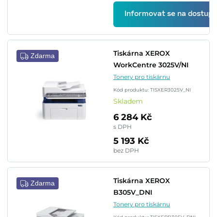
Informovat se na dostupn
Tiskárna XEROX
Zdarma
WorkCentre 3025V/NI
Tonery pro tiskárnu
Kód produktu: TISXER3025V_NI
Skladem
6 284 Kč
s DPH
5 193 Kč
bez DPH
Tiskárna XEROX
Zdarma
B305V_DNI
Tonery pro tiskárnu