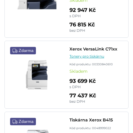
Skladem
92 947 Kč
s DPH
76 815 Kč
bez DPH
Xerox VersaLink C71xx
Zdarma
Tonery pro tiskárnu
Kód produktu: 00330840610
Skladem
93 699 Kč
s DPH
77 437 Kč
bez DPH
Tiskárna Xerox B415
Zdarma
Kód produktu: 0048999022