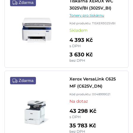
Tiskárna XEROX WC
Zdarma
3025V/BI (3025V_BI)
Tonery pro tiskárnu
Kód produktu: TISXER3025VBI
Skladem
4 393 Kč
s DPH
3 630 Kč
bez DPH
Xerox VersaLink C625
Zdarma
MF (C625V_DN)
Kód produktu: 0048999021
Na dotaz
43 298 Kč
s DPH
35 783 Kč
bez DPH