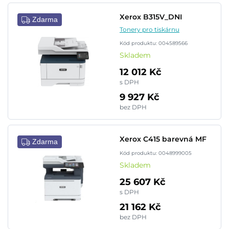
Xerox B315V_DNI
Zdarma
Tonery pro tiskárnu
Kód produktu: 004589566
Skladem
12 012 Kč
s DPH
9 927 Kč
bez DPH
Xerox C415 barevná MF
Zdarma
Kód produktu: 0048999005
Skladem
25 607 Kč
s DPH
21 162 Kč
bez DPH