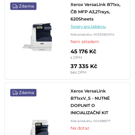
Xerox VersaLink B71xx,
Zdarma
ČB MFP A3,2Trays,
620Sheets
Tonery pro tiskárnu
Kód produktu: 00330820014
Není skladem
45 176 Kč
s DPH
37 335 Kč
bez DPH
Xerox VersaLink
Zdarma
B71xxV_S - NUTNÉ
DOPLNIT O
INICIALIZAČNÍ KIT
Kód produktu: 004589577
Na dotaz