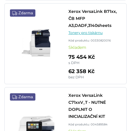
Xerox VersaLink B71xx,
Zdarma
ČB MFP
A3,DADF,3140sheets
Tonery pro tiskárnu
Kód produktu: 00330820016
Skladem
75 454 Kč
s DPH
62 358 Kč
bez DPH
Xerox VersaLink
Zdarma
C71xxV_T - NUTNÉ
DOPLNIT O
INICIALIZAČNÍ KIT
Kód produktu: 004589584