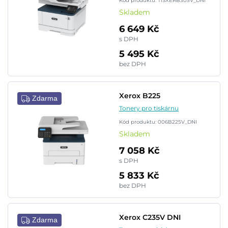
Kód produktu: TISXERB305V_DNI
Skladem
6 649 Kč
s DPH
5 495 Kč
bez DPH
Xerox B225
Zdarma
Tonery pro tiskárnu
Kód produktu: 006B225V_DNI
Skladem
7 058 Kč
s DPH
5 833 Kč
bez DPH
Xerox C235V DNI
Zdarma