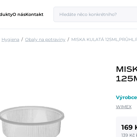
odukty
O nás
Kontakt
Hygiena
Obaly na potraviny
MISKA KULATÁ 125ML,PRŮHL.
MIS
125
Výrobce
WIMEX
169 
139 Kč