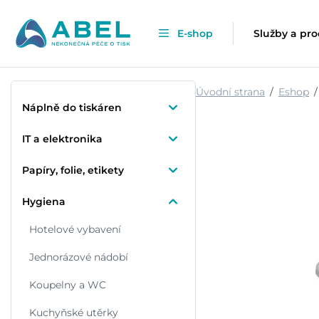
E-shop
Služby a pr
Úvodní strana
Eshop
Náplně do tiskáren
IT a elektronika
Papíry, folie, etikety
Hygiena
Hotelové vybavení
Jednorázové nádobí
Koupelny a WC
Kuchyňské utěrky