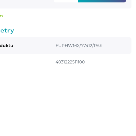
em
etry
oduktu
EUPHWMX/77412/PAK
4031222511100