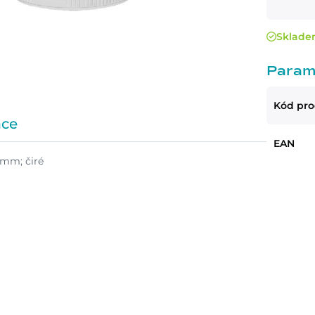
Sklad
Param
Kód pr
ace
EAN
 mm; čiré