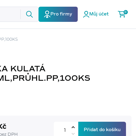
0
Pro firmy
Můj účet
PP,100KS
KA KULATÁ
ML,PRŮHL.PP,100KS
Kč
Přidat do košíku
 bez DPH