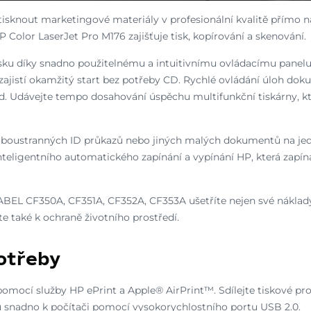
í tisknout marketingové materiály v profesionální kvalitě přímo na
P Color LaserJet Pro M176 zajišťuje tisk, kopírování a skenování.
isku díky snadno použitelnému a intuitivnímu ovládacímu panelu
zajistí okamžitý start bez potřeby CD. Rychlé ovládání úloh doku
. Udávejte tempo dosahování úspěchu multifunkční tiskárny, kte
oboustranných ID průkazů nebo jiných malých dokumentů na jed
teligentního automatického zapínání a vypínání HP, která zapíná 
ABEL CF350A, CF351A, CF352A, CF353A ušetříte nejen své náklady
te také k ochraně životního prostředí.
otřeby
pomocí služby HP ePrint a Apple® AirPrint™. Sdílejte tiskové pr
nu snadno k počítači pomocí vysokorychlostního portu USB 2.0.