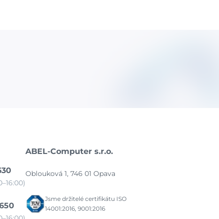
ABEL-Computer s.r.o.
630
Oblouková 1, 746 01 Opava
–16:00)
Jsme držitelé certifikátu ISO
 650
14001:2016, 9001:2016
–16:00)