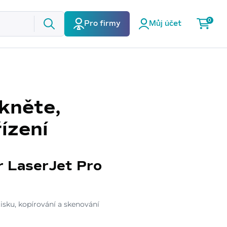
0
Pro firmy
Můj účet
skněte,
řízení
r LaserJet Pro
tisku, kopírování a skenování