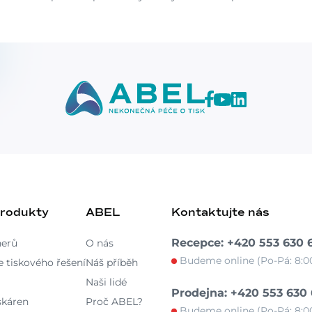
produkty
ABEL
Kontaktujte nás
Recepce: +420 553 630 
nerů
O nás
Budeme online (Po-Pá: 8:00
 tiskového řešení
Náš příběh
Naši lidé
Prodejna: +420 553 630
skáren
Proč ABEL?
Budeme online (Po-Pá: 8:00