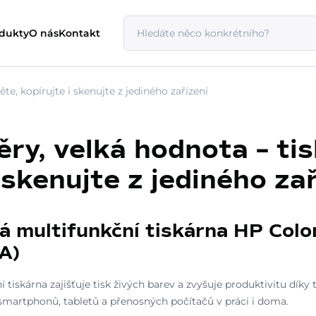
odukty
O nás
Kontakt
te, kopírujte i skenujte z jediného zařízení
ry, velká hodnota – ti
 skenujte z jediného za
á multifunkční tiskárna HP Colo
A)
iskárna zajišťuje tisk živých barev a zvyšuje produktivitu díky 
e smartphonů, tabletů a přenosných počítačů v práci i doma.