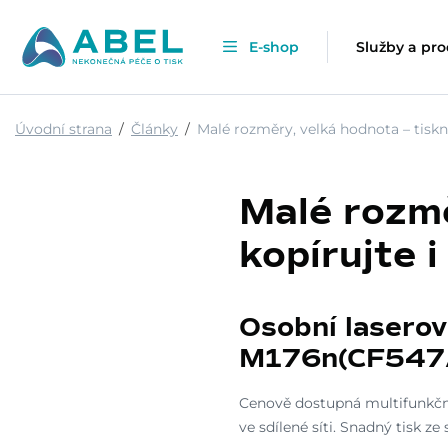
E-shop
Služby a pr
Úvodní strana
Články
Malé rozměry, velká hodnota – tiskně
Malé rozmě
kopírujte i
Osobní laserov
M176n(CF547
Cenově dostupná multifunkční t
ve sdílené síti. Snadný tisk z