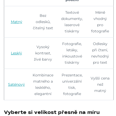
Textové
Méně
Bez
dokumenty,
vhodný
Matný
odlesků,
laserové
pro
čitelný text
tiskárny
fotografie
Fotografie,
Odlesky
Vysoký
letáky,
při čtení,
Lesklý
kontrast,
inkoustové
nevhodný
živé barvy
tiskárny
pro text
Kombinace
Prezentace,
Vyšší cena
matného a
univerzální
Saténový
než
lesklého,
tisk,
matný
elegantní
fotografie
Vyberte si velikost přesně na míru