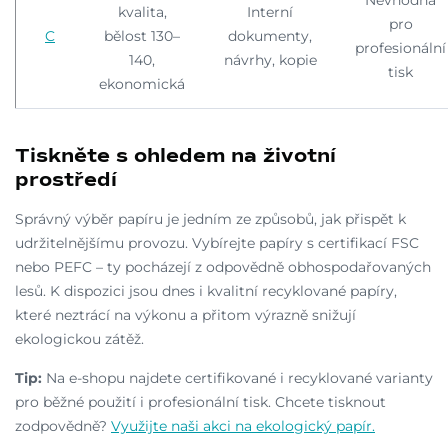
kvalita,
Interní
pro
C
bělost 130–
dokumenty,
profesionální
140,
návrhy, kopie
tisk
ekonomická
Tiskněte s ohledem na životní
prostředí
Správný výběr papíru je jedním ze způsobů, jak přispět k
udržitelnějšímu provozu. Vybírejte papíry s certifikací FSC
nebo PEFC – ty pocházejí z odpovědně obhospodařovaných
lesů. K dispozici jsou dnes i kvalitní recyklované papíry,
které neztrácí na výkonu a přitom výrazně snižují
ekologickou zátěž.
Tip:
Na e-shopu najdete certifikované i recyklované varianty
pro běžné použití i profesionální tisk. Chcete tisknout
zodpovědně?
Využijte naši akci na ekologický papír.