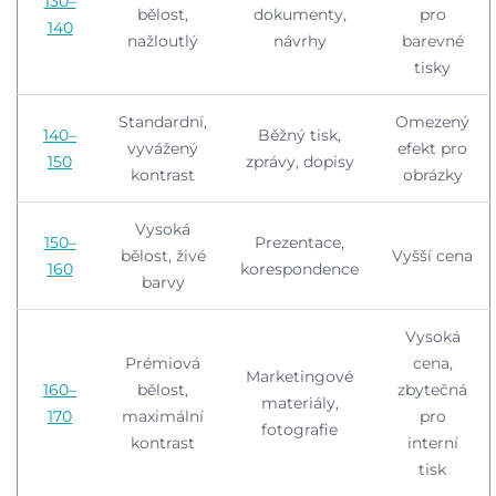
130–
bělost,
dokumenty,
pro
140
nažloutlý
návrhy
barevné
tisky
Standardní,
Omezený
140–
Běžný tisk,
vyvážený
efekt pro
150
zprávy, dopisy
kontrast
obrázky
Vysoká
150–
Prezentace,
bělost, živé
Vyšší cena
160
korespondence
barvy
Vysoká
Prémiová
cena,
Marketingové
160–
bělost,
zbytečná
materiály,
170
maximální
pro
fotografie
kontrast
interní
tisk