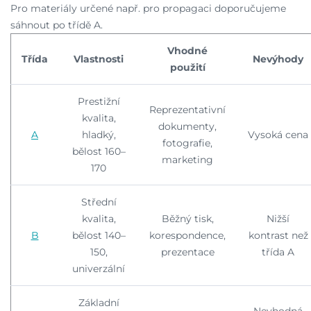
Pro materiály určené např. pro propagaci doporučujeme
sáhnout po třídě A.
Vhodné
Třída
Vlastnosti
Nevýhody
použití
Prestižní
Reprezentativní
kvalita,
dokumenty,
A
hladký,
Vysoká cena
fotografie,
bělost 160–
marketing
170
Střední
kvalita,
Běžný tisk,
Nižší
B
bělost 140–
korespondence,
kontrast než
150,
prezentace
třída A
univerzální
Základní
Nevhodná