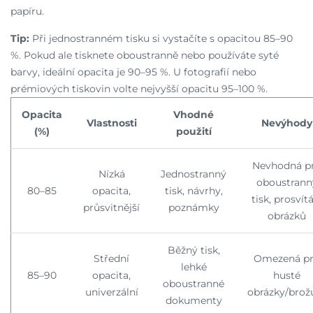
papíru.
Tip:
Při jednostranném tisku si vystačíte s opacitou 85–90
%. Pokud ale tisknete oboustranně nebo používáte syté
barvy, ideální opacita je 90–95 %. U fotografií nebo
prémiových tiskovin volte nejvyšší opacitu 95–100 %.
Opacita
Vhodné
Vlastnosti
Nevýhody
(%)
použití
Nevhodná p
Nízká
Jednostranný
oboustrann
80–85
opacita,
tisk, návrhy,
tisk, prosvít
průsvitnější
poznámky
obrázků
Běžný tisk,
Střední
Omezená p
lehké
85–90
opacita,
husté
oboustranné
univerzální
obrázky/brož
dokumenty