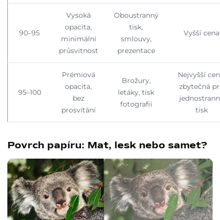
Vysoká
Oboustranný
opacita,
tisk,
90–95
Vyšší cena
minimální
smlouvy,
průsvitnost
prezentace
Prémiová
Nejvyšší cen
Brožury,
opacita,
zbytečná p
95–100
letáky, tisk
bez
jednostran
fotografií
prosvítání
tisk
Povrch papíru: Mat, lesk nebo samet?