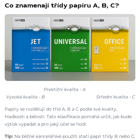
Co znamenají třídy papíru A, B, C?
Prestižní kvalita - A
Vysoká kvalita - B Střední kvalita - C
Papíry se rozdělují do tříd A, B a C podle své kvality,
hladkosti a bělosti. Tato klasifikace pomáhá určit, jak bude
výtisk vypadat a pro jaký účel se hodí.
Tip:
Na běžné kancelářské použití stačí papír třídy B nebo C.