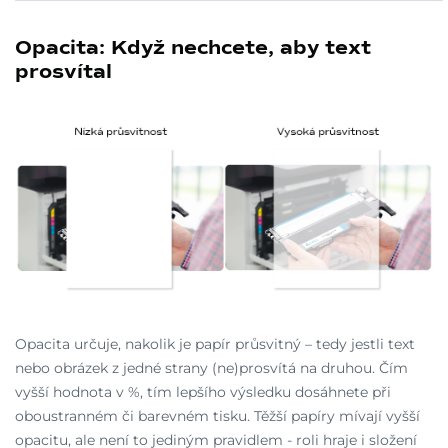
Opacita: Když nechcete, aby text
prosvítal
Opacita určuje, nakolik je papír průsvitný – tedy jestli text
nebo obrázek z jedné strany (ne)prosvítá na druhou. Čím
vyšší hodnota v %, tím lepšího výsledku dosáhnete při
oboustranném či barevném tisku. Těžší papíry mívají vyšší
opacitu, ale není to jediným pravidlem - roli hraje i složení