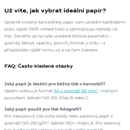
Už víte, jak vybrat ideální papír?
Správně zvolený kancelářský papír vám usnadní každodenní
práci, zajistí 100% vzhled tisků a optimalizuje náklady na
tisk. Zaměřte se na výše uvedené klíčové parametry –
gramáž, bělost, opacitu, povrch, formát a třídu – a
přizpůsobte výběr tomu, co a na čem tisknete.
FAQ: Často kladené otázky
Jaký papír je ideální pro běžný tisk v kanceláři?
Ideální volbou je formát
A4 s gramáží 80 g/m²
, matným
povrchem, bělostí 140–150, třída B nebo C.
Jaký papír použít pro tisk fotografií?
Pro inkoustový tisk volte lesklý nebo saténový papír s
gramáží 120–250 g/m², bělostí 160+, třídou A. Pro laserový
tisk zvolte raději saténový povrch s nižší gramáží.