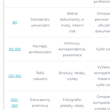
profesion
Běžné
Omeze
Standardní,
dokumenty, e-
pevnost 
80
univerzální
maily, interní
oficiál
tisk
dokume
Smlouvy,
Pevnější,
90–100
korespondence,
Vyšší c
profesionální
prezentace
Vyžadu
Těžší,
Brožury, letáky,
kompatib
120–160
robustní
vizitky
tiskárn
vyšší c
Omeze
200–
Extra pevný,
Fotografie,
kompatibi
250
prémiový
plakáty, obaly
vysoká c