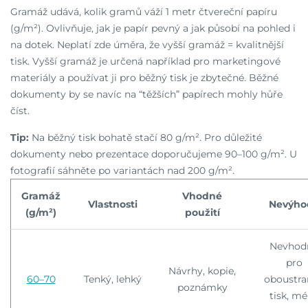
Gramáž udává, kolik gramů váží 1 metr čtvereční papíru
(g/m²). Ovlivňuje, jak je papír pevný a jak působí na pohled i
na dotek. Neplatí zde úměra, že vyšší gramáž = kvalitnější
tisk. Vyšší gramáž je určená například pro marketingové
materiály a používat ji pro běžný tisk je zbytečné. Běžné
dokumenty by se navíc na “těžších” papírech mohly hůře
číst.
Tip:
Na běžný tisk bohatě stačí 80 g/m². Pro důležité
dokumenty nebo prezentace doporučujeme 90–100 g/m². U
fotografií sáhněte po variantách nad 200 g/m².
Gramáž
Vhodné
Vlastnosti
Nevýho
(g/m²)
použití
Nevhod
pro
Návrhy, kopie,
60–70
Tenký, lehký
oboustra
poznámky
tisk, m