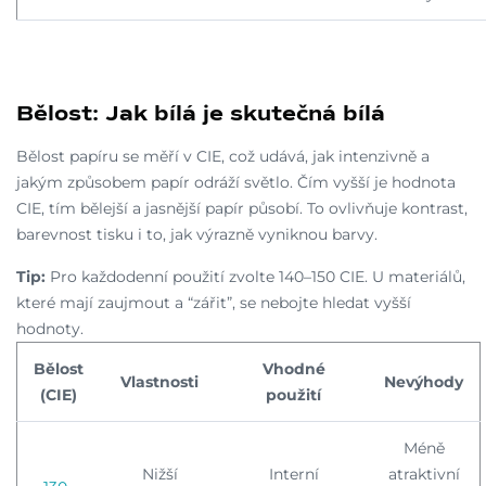
Bělost: Jak bílá je skutečná bílá
Bělost papíru se měří v CIE, což udává, jak intenzivně a
jakým způsobem papír odráží světlo. Čím vyšší je hodnota
CIE, tím bělejší a jasnější papír působí. To ovlivňuje kontrast,
barevnost tisku i to, jak výrazně vyniknou barvy.
Tip:
Pro každodenní použití zvolte 140–150 CIE. U materiálů,
které mají zaujmout a “zářit”, se nebojte hledat vyšší
hodnoty.
Bělost
Vhodné
Vlastnosti
Nevýhody
(CIE)
použití
Méně
Nižší
Interní
atraktivní