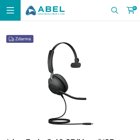
0
Zdarma