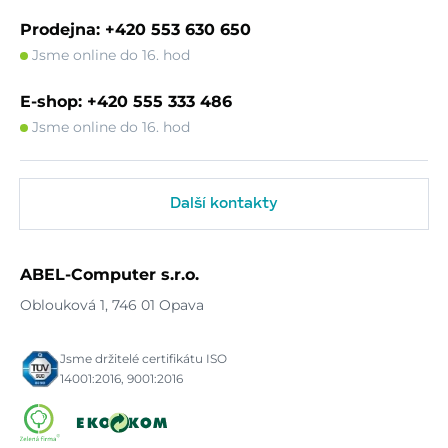
Prodejna: +420 553 630 650
Jsme online do 16. hod
E-shop: +420 555 333 486
Jsme online do 16. hod
Další kontakty
ABEL-Computer s.r.o.
Oblouková 1, 746 01 Opava
Jsme držitelé certifikátu ISO
14001:2016, 9001:2016