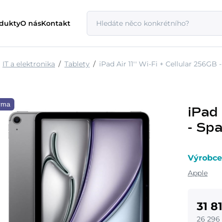
odukty
O nás
Kontakt
IT a elektronika
Tablety
iPad Air 11'' Wi-Fi + Cellular 256GB
rma
iPad 
- Sp
Výrobce
Apple
31 8
26 296