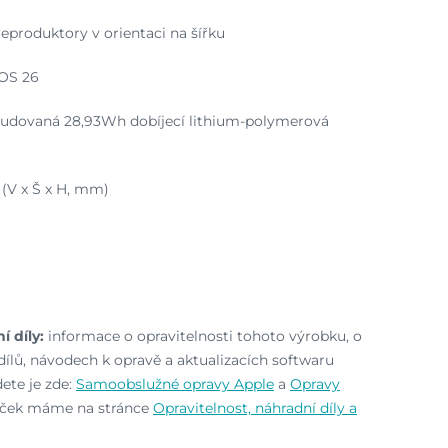
eproduktory v orientaci na šířku
dOS 26
abudovaná 28,93Wh dobíjecí lithium-polymerová
 (V x Š x H, mm)
í díly:
informace o opravitelnosti tohoto výrobku, o
ílů, návodech k opravě a aktualizacích softwaru
ete je zde:
Samoobslužné opravy Apple
a
Opravy
naček máme na stránce
Opravitelnost, náhradní díly a