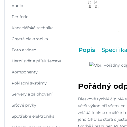
Audio
Periferie
Kancelářská technika
Chytrá elektronika
Popis
Specifik
Foto a video
Herní svět a příslušenství
Komponenty
Pokladní systémy
Pořádný odp
Servery a zálohování
Bleskově rychlý čip M4 
Síťové prvky
větší výkon při všem, co 
zvládá funkce umělé intel
Spotřební elektronika
jeho GPU se stará o ještě
tvorbě i hraní her. Přitom