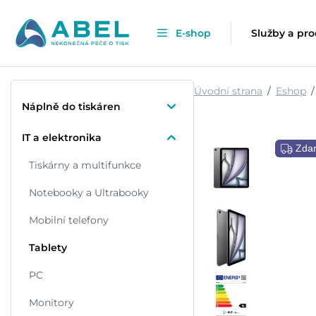
E-shop
Služby a pr
Úvodní strana
Eshop
Náplně do tiskáren
IT a elektronika
Zda
Tiskárny a multifunkce
Notebooky a Ultrabooky
Mobilní telefony
Tablety
PC
Monitory