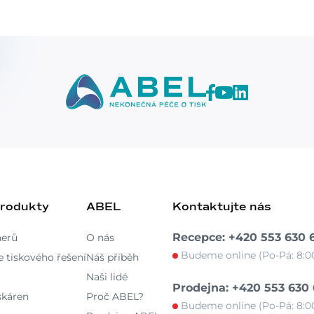
produkty
ABEL
Kontaktujte nás
Recepce: +420 553 630 
nerů
O nás
Budeme online (Po-Pá: 8:00
 tiskového řešení
Náš příběh
Naši lidé
Prodejna: +420 553 630
skáren
Proč ABEL?
Budeme online (Po-Pá: 8:00