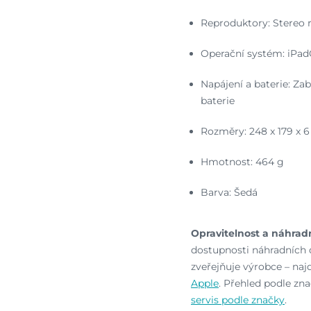
Reproduktory: Stereo r
Operační systém: iPa
Napájení a baterie: Z
baterie
Rozměry: 248 x 179 x 6
Hmotnost: 464 g
Barva: Šedá
Opravitelnost a náhradn
dostupnosti náhradních d
zveřejňuje výrobce – najd
Apple
. Přehled podle z
servis podle značky
.