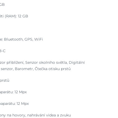
 GB
ti (RAM): 12 GB
e: Bluetooth, GPS, WiFi
B-C
or přiblížení, Senzor okolního světla, Digitální
senzor, Barometr, Čtečka otisku prstů
prstů
aparátu: 12 Mpx
oaparátu: 12 Mpx
ony na hovory, nahrávání videa a zvuku