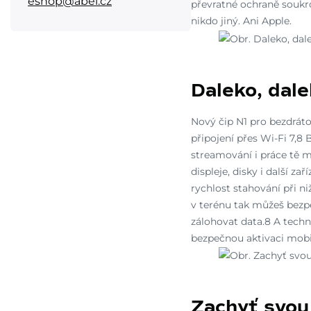
eshop@abel.cz
převratné ochraně soukr
nikdo jiný. Ani Apple.
Daleko, dale
Nový čip N1 pro bezdráto
připojení přes Wi-Fi 7,8 
streamování i práce tě m
displeje, disky i další 
rychlost stahování při ni
v terénu tak můžeš bezp
zálohovat data.8 A tech
bezpečnou aktivaci mobil
Zachyť svou 