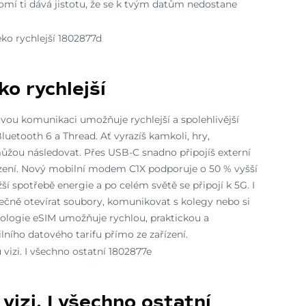
omí ti dává jistotu, že se k tvým datům nedostane
ko rychlejší
vou komunikaci umožňuje rychlejší a spolehlivější
Bluetooth 6 a Thread. Ať vyrazíš kamkoli, hry,
ůžou následovat. Přes USB-C snadno připojíš externí
zařízení. Nový mobilní modem C1X podporuje o 50 % vyšší
žší spotřebě energie a po celém světě se připojí k 5G. I
ečně otevírat soubory, komunikovat s kolegy nebo si
nologie eSIM umožňuje rychlou, praktickou a
ního datového tarifu přímo ze zařízení.
vizi. I všechno ostatní