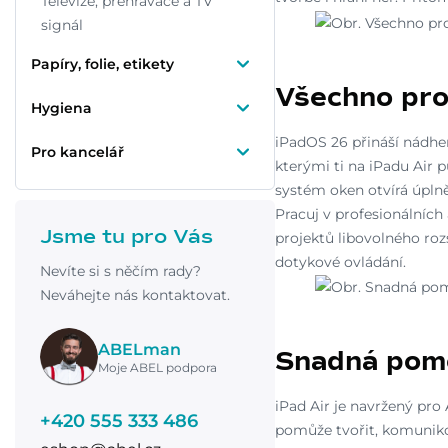
Televize, přehrávače a TV
signál
Papíry, folie, etikety
Všechno prol
Hygiena
iPadOS 26 přináší nádher
Pro kancelář
kterými ti na iPadu Air p
systém oken otvírá úplně
Pracuj v profesionálních 
Jsme tu pro Vás
projektů libovolného roz
dotykové ovládání.
Nevíte si s něčím rady?
Neváhejte nás kontaktovat.
ABELman
Snadná pom
Moje ABEL podpora
iPad Air je navržený pro 
+420 555 333 486
pomůže tvořit, komunikov