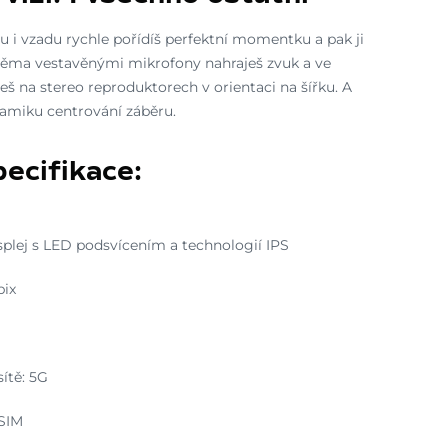
 i vzadu rychle pořídíš perfektní momentku a pak ji
Dvěma vestavěnými mikrofony nahraješ zvuk a ve
eš na stereo reproduktorech v orientaci na šířku. A
miku centrování záběru.
ecifikace:
isplej s LED podsvícením a technologií IPS
pix
ítě: 5G
eSIM