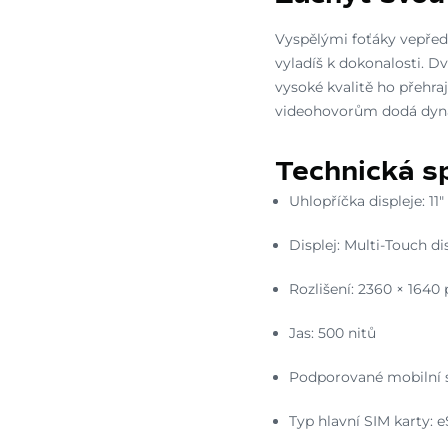
Vyspělými foťáky vepředu
vyladíš k dokonalosti. 
vysoké kvalitě ho přehraj
videohovorům dodá dyna
Technická sp
Uhlopříčka displeje: 11"
Displej: Multi-Touch d
Rozlišení: 2360 × 1640 
Jas: 500 nitů
Podporované mobilní s
Typ hlavní SIM karty: 