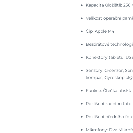
Kapacita úložiště: 256
Velikost operační pamě
Čip: Apple M4
Bezdrátové technologi
Konektory tabletu: US
Senzory: G-senzor, Senz
kompas, Gyroskopický 
Funkce: Čtečka otisků 
Rozlišení zadního foto
Rozlišení předního fot
Mikrofony: Dva Mikrof