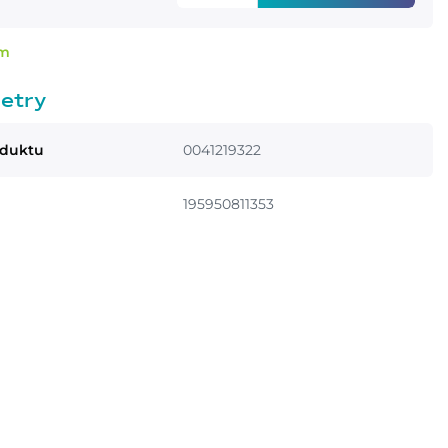
em
etry
oduktu
0041219322
195950811353