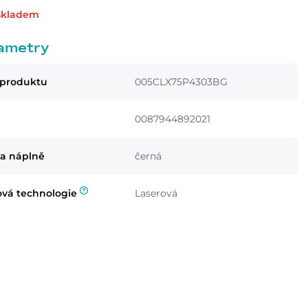
skladem
ametry
 produktu
005CLX75P4303BG
0087944892021
a náplně
černá
ová technologie
Laserová