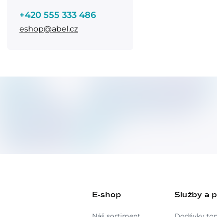
+420 555 333 486
eshop@abel.cz
E-shop
Služby a 
Náš sortiment
Dodávky to