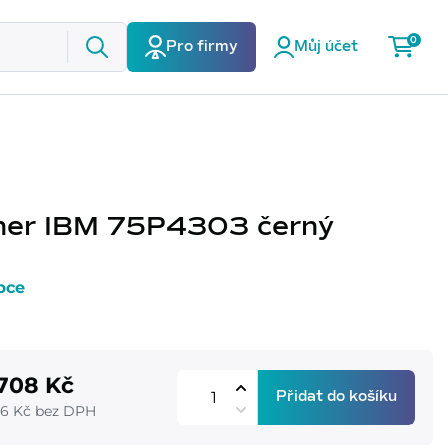
0
Pro firmy
Můj účet
ner IBM 75P4303 černý
bce
708 Kč
Přidat do košíku
96 Kč bez DPH