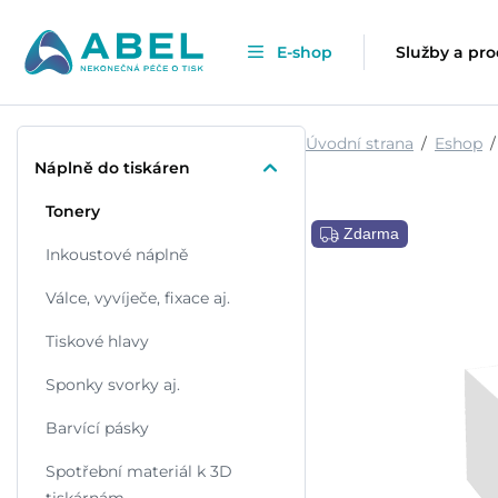
E-shop
Služby a pr
Úvodní strana
Eshop
Náplně do tiskáren
Tonery
Zdarma
Inkoustové náplně
Válce, vyvíječe, fixace aj.
Tiskové hlavy
Sponky svorky aj.
Barvící pásky
Spotřební materiál k 3D