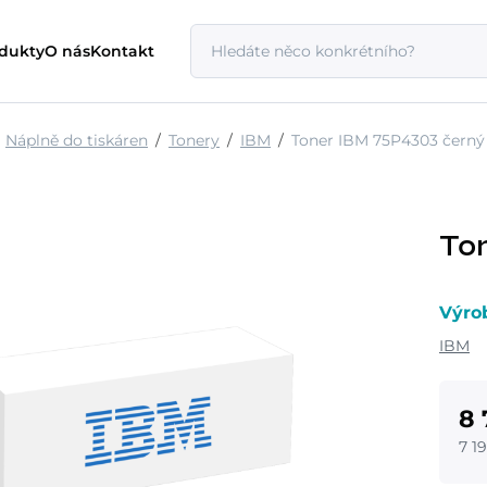
odukty
O nás
Kontakt
Náplně do tiskáren
Tonery
IBM
Toner IBM 75P4303 černý
To
Výro
IBM
8 
7 1