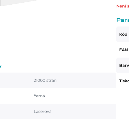
Není 
Par
Kód
EAN
Barv
y
21000 stran
Tisk
černá
Laserová