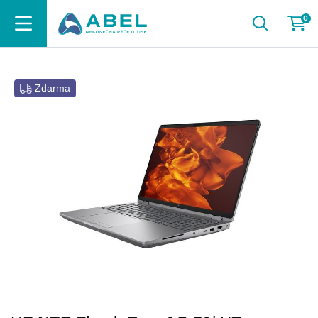
0
Zdarma