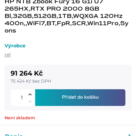
HP NTB Zbook Fury 16 G1i U7
265HX,RTX PRO 2000 8GB
Bl,32GB,512GB,1TB,WQXGA 120Hz
400n,,WiFi7,BT,FpR,SCR,Win11Pro,5y
ons
Výrobce
HP
91 264 Kč
75 424 Kč bez DPH
Přidat do košíku
Není skladem