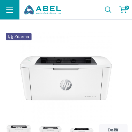
0
Zdarma
Další