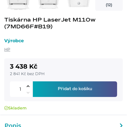
(12)
Tiskárna HP LaserJet M110w
(7MD66F#B19)
Výrobce
HP
3 438 Kč
2 841 Kč bez DPH
Přidat do košíku
Skladem
Popis