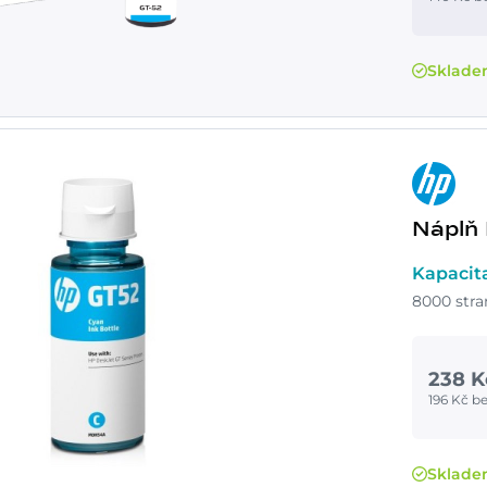
Sklad
Náplň
Kapacit
8000 stra
238 K
196 Kč b
Sklad