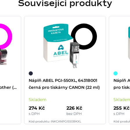
Souvisejíci produkty
Náplň ABEL PGI-550XL, 6431B001
Náplň A
other (1
černá pro tiskárny CANON (22 ml)
pro tisk
Skladem
Sklade
274 Kč
226 Kč
255 Kč
s DPH
bez DPH
s DPH
Kód produktu: INKCANPGI550BKXL
Kód produ