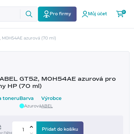
0
Pro firmy
Můj účet
, M0H54AE azurová (70 ml)
 ABEL GT52, M0H54AE azurová pro
ny HP (70 ml)
a toneru
Barva
Výrobce
Azurová
ABEL
č
Přidat do košíku
bez DPH