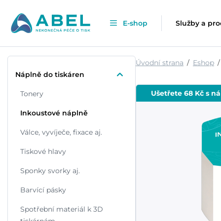
E-shop
Služby a pr
Úvodní strana
Eshop
Náplně do tiskáren
Ušetřete 68 Kč s n
Tonery
Inkoustové náplně
Válce, vyvíječe, fixace aj.
Tiskové hlavy
Sponky svorky aj.
Barvící pásky
Spotřební materiál k 3D