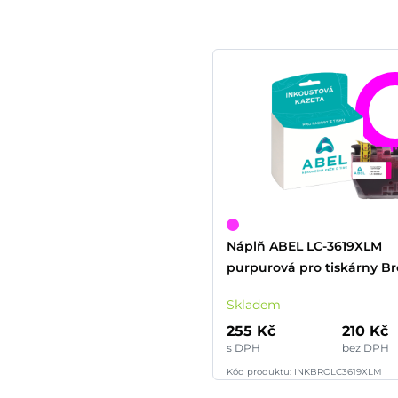
Náplň ABEL LC-3619XLM
purpurová pro tiskárny Br
500 stran)
Skladem
255 Kč
210 Kč
s DPH
bez DPH
Kód produktu: INKBROLC3619XLM