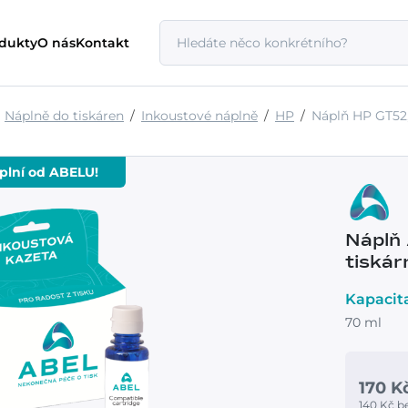
odukty
O nás
Kontakt
Náplně do tiskáren
Inkoustové náplně
HP
Náplň HP GT52
áplní od ABELU!
Náplň
tiskár
Kapacit
70 ml
170 K
140 Kč 