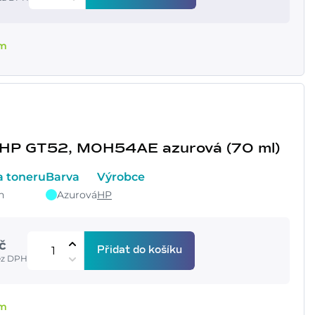
em
 HP GT52, M0H54AE azurová (70 ml)
a toneru
Barva
Výrobce
n
Azurová
HP
č
Přidat do košíku
ez DPH
em