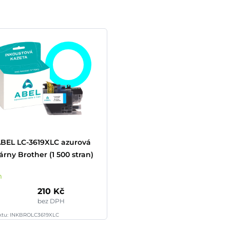
BEL LC-3619XLC azurová
árny Brother (1 500 stran)
m
210 Kč
bez DPH
ktu: INKBROLC3619XLC