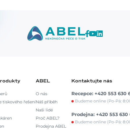
produkty
ABEL
Kontaktujte nás
Recepce: +420 553 630 
nerů
O nás
Budeme online (Po-Pá: 8:00
 tiskového řešení
Náš příběh
Naši lidé
Prodejna: +420 553 630
skáren
Proč ABEL?
Budeme online (Po-Pá: 8:00
en
Prodejna ABEL