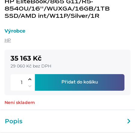
HP EliteBook/865 G11/R5-
8540U/16''/WUXGA/16GB/1TB
SSD/AMD int/W11P/Silver/1R
Výrobce
HP
35 163 Kč
29 060 Kč bez DPH
Přidat do košíku
Není skladem
Popis