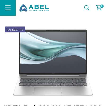
0
Zdarma