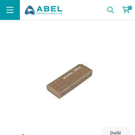
0
Další