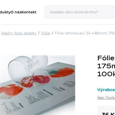
odukty
O nás
Kontakt
Papíry, folie, etikety
Fólie
Fólie laminovací, 54 x 86mm, 175mi
Fóli
175mi
100
Výrobce
Neo Tools
36 K