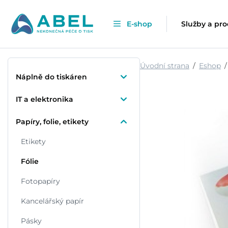
E-shop
Služby a pr
Úvodní strana
Eshop
Náplně do tiskáren
IT a elektronika
Papíry, folie, etikety
Etikety
Fólie
Fotopapíry
Kancelářský papír
Pásky