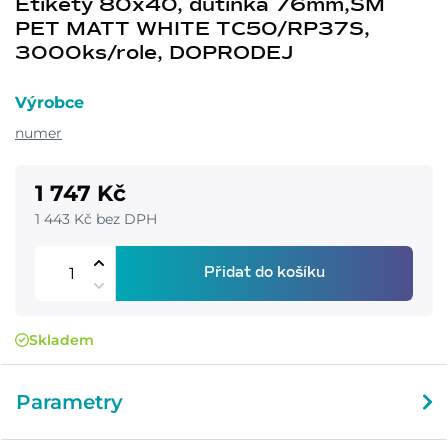
Etikety 80x40, dutinka 76mm,SM
PET MATT WHITE TC50/RP37S,
3000ks/role, DOPRODEJ
Výrobce
numer
1 747 Kč
1 443 Kč bez DPH
Přidat do košíku
Skladem
Parametry