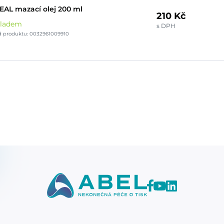
EAL mazací olej 200 ml
210 Kč
kladem
s DPH
d produktu: 0032961009910