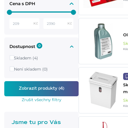
Cena s DPH
Kč
Kč
Ol
S
0
Dostupnost
Kó
Skladem (4)
Není skladem (0)
Sk
m
Zrušit všechny filtry
S
Kód
Jsme tu pro Vás