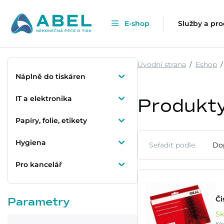
E-shop
Služby a pr
Úvodní strana
Eshop
Náplně do tiskáren
IT a elektronika
Produkt
Papíry, folie, etikety
Hygiena
Seřadit podle
Do
Pro kancelář
Či
Parametry
S
Kód