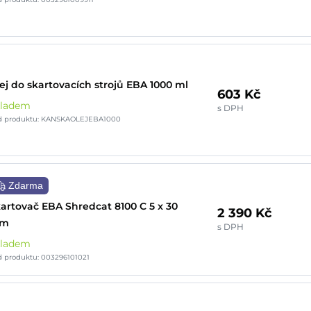
ej do skartovacích strojů EBA 1000 ml
603 Kč
kladem
s DPH
d produktu: KANSKAOLEJEBA1000
Zdarma
artovač EBA Shredcat 8100 C 5 x 30
2 390 Kč
m
s DPH
kladem
 produktu: 003296101021