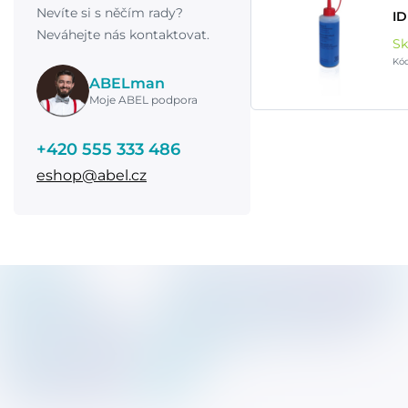
Nevíte si s něčím rady?
ID
Neváhejte nás kontaktovat.
S
Kó
ABELman
Moje ABEL podpora
+420 555 333 486
eshop@abel.cz