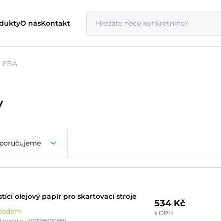
odukty
O nás
Kontakt
EBA
y
poručujeme
stící olejový papír pro skartovací stroje
534 Kč
kladem
s DPH
 produktu: 0032961009911