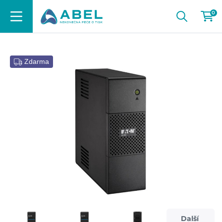
0
Zdarma
Další