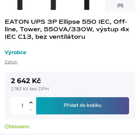
(11)
EATON UPS 3P Ellipse 550 IEC, Off-
line, Tower, 550VA/330W, výstup 4x
IEC C13, bez ventilátoru
Výrobce
Eaton
2 642 Kč
2 183 Kč bez DPH
Přidat do košíku
Skladem