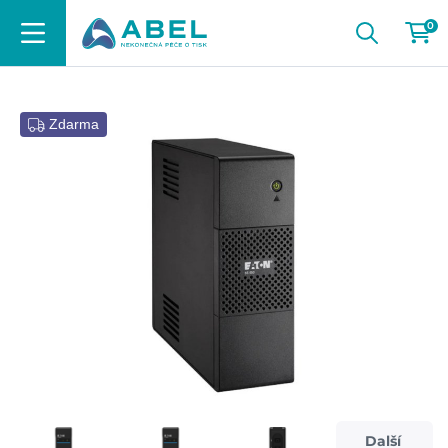
0
Zdarma
Další