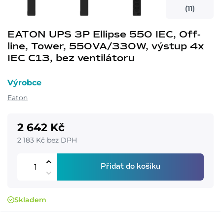
(11)
EATON UPS 3P Ellipse 550 IEC, Off-
line, Tower, 550VA/330W, výstup 4x
IEC C13, bez ventilátoru
Výrobce
Eaton
2 642 Kč
2 183 Kč bez DPH
Přidat do košíku
Skladem