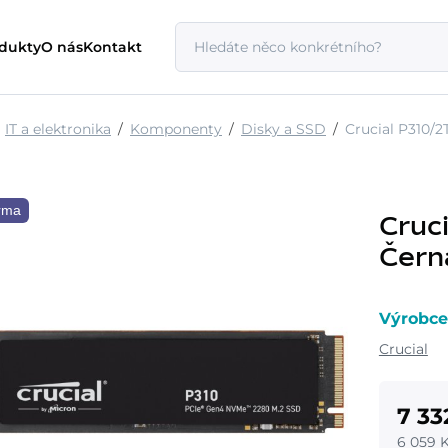
odukty
O nás
Kontakt
IT a elektronika
Komponenty
Disky a SSD
Crucial P310/
rma
Cruc
Čern
Výrobce
Crucial
7 33
6 059 