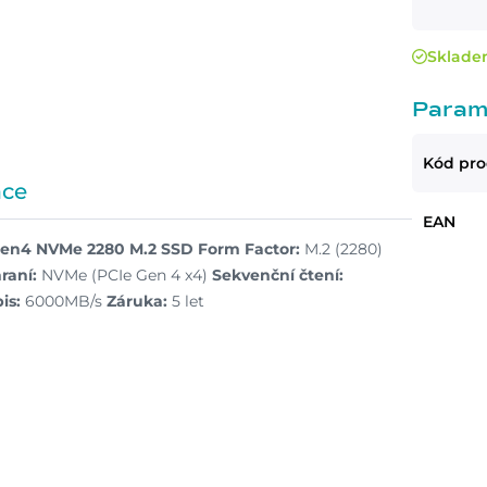
Sklad
Param
Kód pr
ace
EAN
 Gen4 NVMe 2280 M.2 SSD
Form Factor:
M.2 (2280)
raní:
NVMe (PCIe Gen 4 x4)
Sekvenční čtení:
is:
6000MB/s
Záruka:
5 let