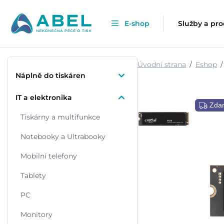
E-shop
Služby a pr
Úvodní strana
Eshop
Náplně do tiskáren
IT a elektronika
Zda
Tiskárny a multifunkce
Notebooky a Ultrabooky
Mobilní telefony
Tablety
PC
Monitory