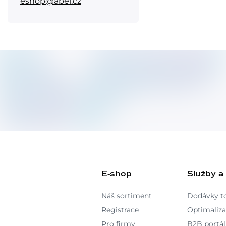
eshop@abel.cz
E-shop
Služby a
Náš sortiment
Dodávky t
Registrace
Optimaliza
Pro firmy
B2B portál