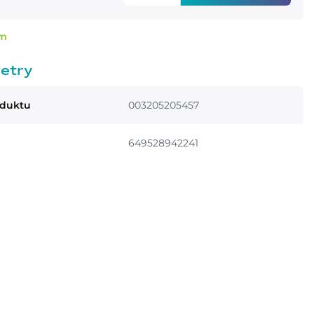
em
etry
oduktu
003205205457
649528942241