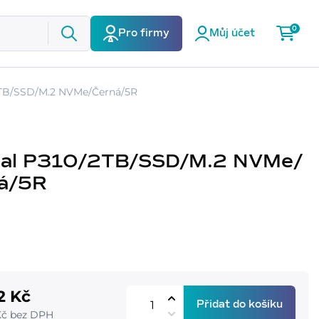
0
Pro firmy
Můj účet
2TB/SSD/M.2 NVMe/Černá/5R
ial P310/2TB/SSD/M.2 NVMe/
á/5R
2 Kč
Přidat do košíku
Kč bez DPH