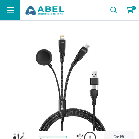
0
Další