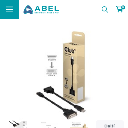
0
Další