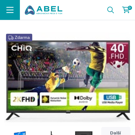
0
Zdarma
Další