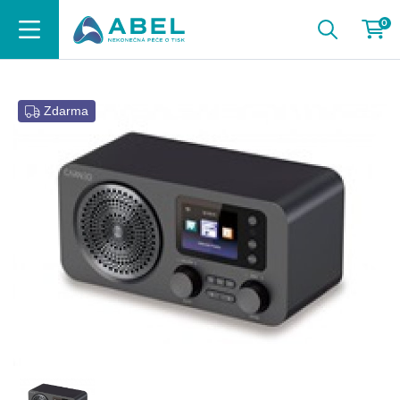
0
Zdarma