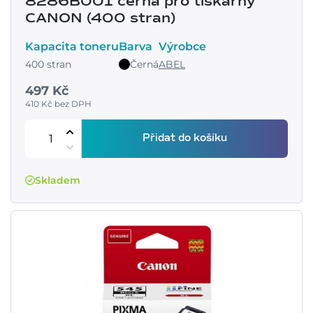
8286B001 černá pro tiskárny
CANON (400 stran)
Kapacita toneru
Barva
Výrobce
400 stran
Černá
ABEL
497 Kč
410 Kč bez DPH
Přidat do košíku
Skladem