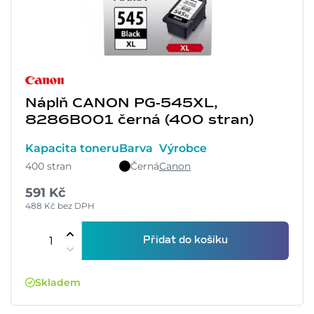
Náplň CANON PG-545XL,
8286B001 černá (400 stran)
Kapacita toneru
Barva
Výrobce
400 stran
Černá
Canon
591 Kč
488 Kč bez DPH
Přidat do košíku
Skladem