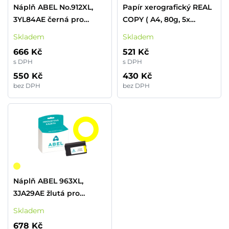
Náplň ABEL No.912XL,
Papír xerografický REAL
3YL84AE černá pro
COPY ( A4, 80g, 5x
tiskárny HP (825 stran)
500listů)
Skladem
Skladem
666 Kč
521 Kč
s DPH
s DPH
550 Kč
430 Kč
bez DPH
bez DPH
Náplň ABEL 963XL,
3JA29AE žlutá pro
tiskárny HP (1 600 stran)
Skladem
678 Kč