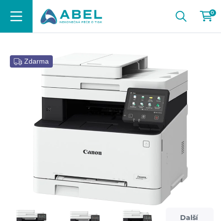
0
Zdarma
Další