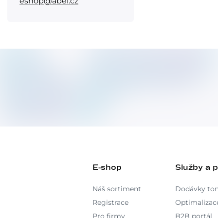
eshop@abel.cz
E-shop
Služby a 
Náš sortiment
Dodávky to
Registrace
Optimalizace
Pro firmy
B2B portál