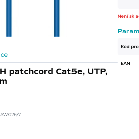
Není skl
Param
Kód pr
ace
EAN
H patchcord Cat5e, UTP,
5m
č AWG26/7