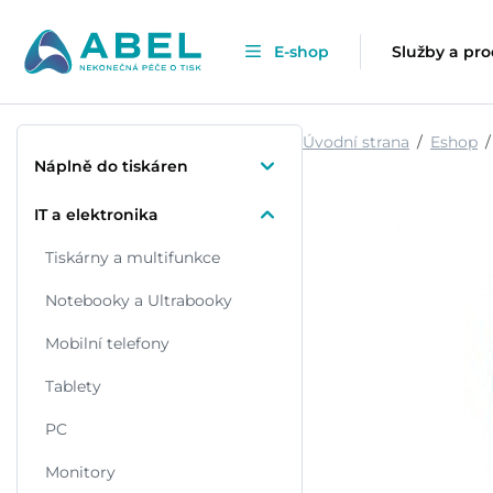
E-shop
Služby a pr
Úvodní strana
Eshop
Náplně do tiskáren
IT a elektronika
Tiskárny a multifunkce
Notebooky a Ultrabooky
Mobilní telefony
Tablety
PC
Monitory