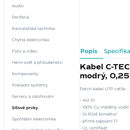
Audio
Periferie
Kancelářská technika
Chytrá elektronika
Popis
Specifik
Foto a video
Herní svět a příslušenství
Kabel C-TEC
Komponenty
modrý, 0,2
Pokladní systémy
Patch kabel UTP cat5e
Servery a zálohování
- 4x2 žil
- 100% Cu měděný vodi
Síťové prvky
- 2x RJ45 konektor
Spotřební elektronika
- přímé zapojení 1:1
- UL certifikát