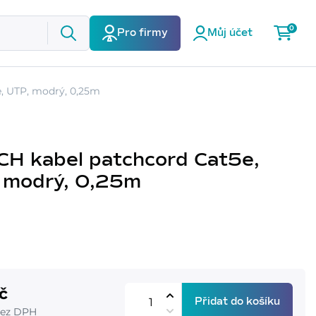
0
Pro firmy
Můj účet
, UTP, modrý, 0,25m
CH kabel patchcord Cat5e,
 modrý, 0,25m
č
Přidat do košíku
bez DPH