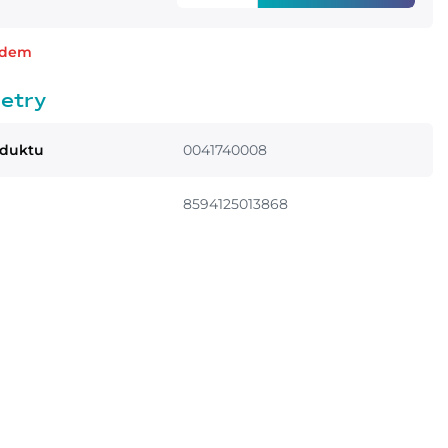
adem
etry
oduktu
0041740008
8594125013868