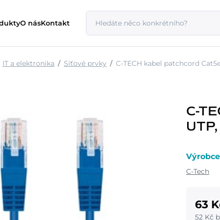
odukty
O nás
Kontakt
IT a elektronika
Síťové prvky
C-TECH kabel patchcord Cat5e
C-TE
UTP,
Výrobce
C-Tech
63 K
52 Kč 