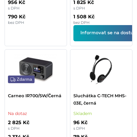
956 Kč
1 825 Kč
s DPH
s DPH
790 Kč
1 508 Kč
bez DPH
bez DPH
Informovat se na dostup
Zdarma
Carneo IR700/5W/Černá
Sluchátka C-TECH MHS-
03E, černá
Na dotaz
Skladem
2 825 Kč
96 Kč
s DPH
s DPH
2 334 Kč
79 Kč