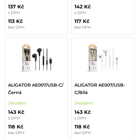
flexibilním mikrofonem
137 Kč
142 Kč
s DPH
s DPH
113 Kč
117 Kč
bez DPH
bez DPH
ALIGATOR AE007/USB-C/
ALIGATOR AE007/USB-
Černá
C/Bílá
Skladem
Skladem
143 Kč
143 Kč
s DPH
s DPH
118 Kč
118 Kč
bez DPH
bez DPH