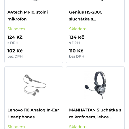
A4tech MI-10, stolní
Genius HS-200C
mikrofon
sluchátka s
mikrofonem+redukce
Skladem
Skladem
na single Jack, drátová,
124 Kč
134 Kč
černá, USB
s DPH
s DPH
102 Kč
110 Kč
bez DPH
bez DPH
Lenovo 110 Analog In-Ear
MANHATTAN Sluchátka s
Headphones
mikrofonem, lehce
nastavitelná s
Skladem
Skladem