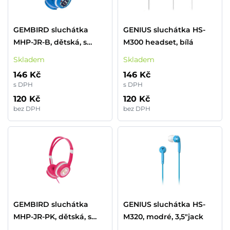
GEMBIRD sluchátka
GENIUS sluchátka HS-
MHP-JR-B, dětská, s
M300 headset, bílá
omezovačem hlasitosti,
Skladem
Skladem
modrá
146 Kč
146 Kč
s DPH
s DPH
120 Kč
120 Kč
bez DPH
bez DPH
GEMBIRD sluchátka
GENIUS sluchátka HS-
MHP-JR-PK, dětská, s
M320, modré, 3,5"jack
omezovačem hlasitosti,