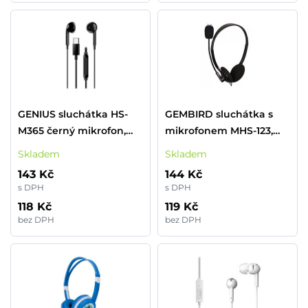
GENIUS sluchátka HS-
GEMBIRD sluchátka s
M365 černý mikrofon,
mikrofonem MHS-123,
ovládání hlasitosti, USB-
černá
Skladem
Skladem
C
143 Kč
144 Kč
s DPH
s DPH
118 Kč
119 Kč
bez DPH
bez DPH