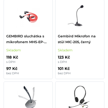
GEMBIRD sluchátka s
Gembird Mikrofon na
mikrofonem MHS-EP-
stůl MIC-205, černý
OPO plochý kabel,
Skladem
Skladem
černo-červená
118 Kč
123 Kč
s DPH
s DPH
97 Kč
101 Kč
bez DPH
bez DPH