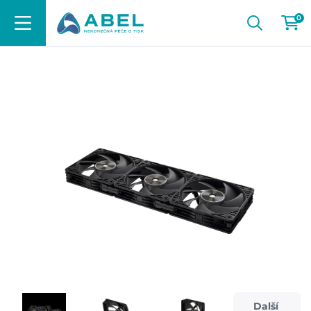
0
Další