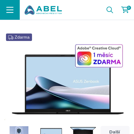
0
Zdarma
Další