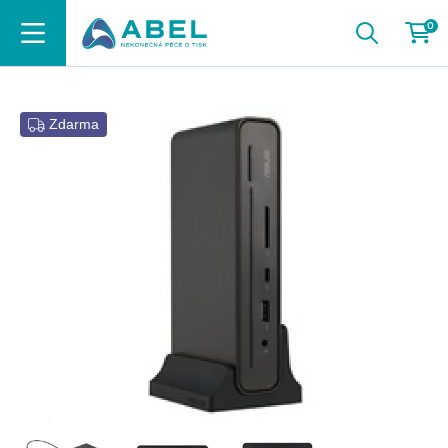
0
Zdarma