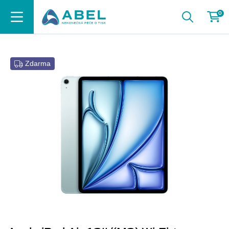
0
Zdarma