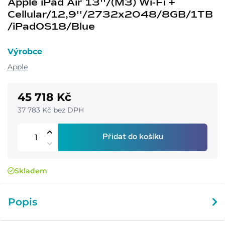
Apple iPad Air 13''/(M3) Wi-Fi +
Cellular/12,9''/2732x2048/8GB/1TB
/iPadOS18/Blue
Výrobce
Apple
45 718 Kč
37 783 Kč bez DPH
Přidat do košíku
Skladem
Popis