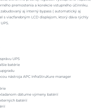
terného premostenia a korekcie vstupného účinníku.
abudovaný aj interný bypass ( automatický aj
el s viacfarebným LCD displejom, ktorý dáva rýchly
 UPS.
u
e správu UPS
lšie batérie
 upgradu
cou nástroja APC InfraStruXure manager
érie
okladanom dátume výmeny batérií
xterných batérií
érií