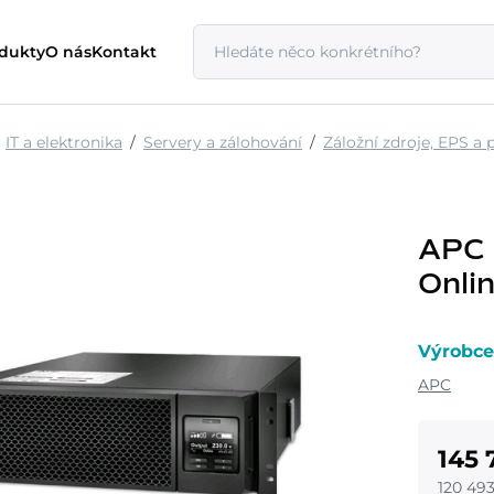
odukty
O nás
Kontakt
IT a elektronika
Servery a zálohování
Záložní zdroje, EPS a 
APC
Onli
Výrobce
APC
145 
120 49