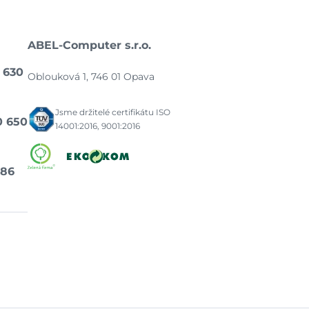
ABEL-Computer s.r.o.
 630
Oblouková 1, 746 01 Opava
Jsme držitelé certifikátu ISO
0 650
14001:2016, 9001:2016
486