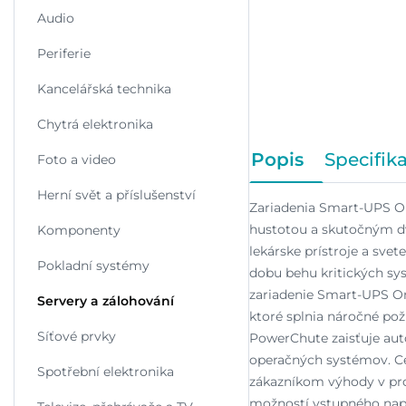
Audio
Periferie
Kancelářská technika
Chytrá elektronika
Popis
Specifik
Foto a video
Herní svět a příslušenství
Zariadenia Smart-UPS On
hustotou a skutočným dv
Komponenty
lekárske prístroje a svet
Pokladní systémy
dobu behu kritických sy
zariadenie Smart-UPS On
Servery a zálohování
ktoré splnia náročné po
Síťové prvky
PowerChute zaisťuje aut
operačných systémov. Ce
Spotřební elektronika
zákazníkom výhody v pro
možností vstupného napä