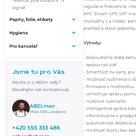
Televize, přehrávače a TV
regulácie frekvencie, in
signál
APC Smart-UPS SRT má z
Papíry, folie, etikety
manuálny ) a riadaci pan
prehľad o stave jednotky
Hygiena
Výhody:
Pro kancelář
- škálovateľná doba beh
- správa cez sieť
Jsme tu pro Vás
- SmartSlot na karty pr
- možnosť rozšírenia o ďa
Nevíte si s něčím rady?
- firmware s možnosťou
Neváhejte nás kontaktovat.
- umožňuje správu pomo
- núdzové vypínanie
ABELman
- inteligentná správa bat
Moje ABEL podpora
- informovanie o predp
- automatická detekcia e
+420 555 333 486
- možnosť štartu bez bat