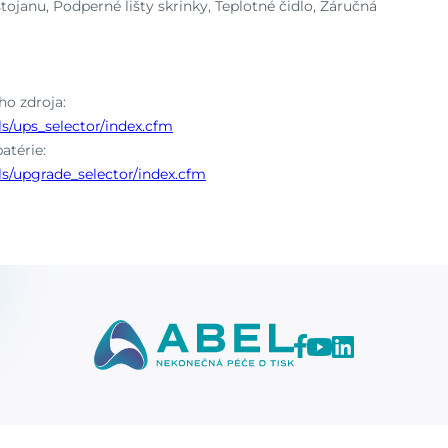
ojanu, Podperné lišty skrinky, Teplotné čidlo, Záručná
o zdroja:
s/ups_selector/index.cfm
atérie:
s/upgrade_selector/index.cfm