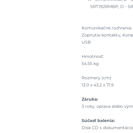
SRT192RMBP, D - SR
Komunikačné rozhrania:
Zopnutie kontaktu, Konek
USB
Hmotnosť:
54.55 kg
Rozmery (cm):
13.0 x 43.2 x 71.9
Záruka:
3 roky, oprava alebo vým
Súčasť balenia:
Disk CD s dokumentáciou,