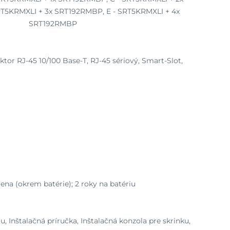
T5KRMXLI + 3x SRT192RMBP, E - SRT5KRMXLI + 4x
SRT192RMBP
tor RJ-45 10/100 Base-T, RJ-45 sériový, Smart-Slot,
ena (okrem batérie); 2 roky na batériu
 Inštalačná príručka, Inštalačná konzola pre skrinku,