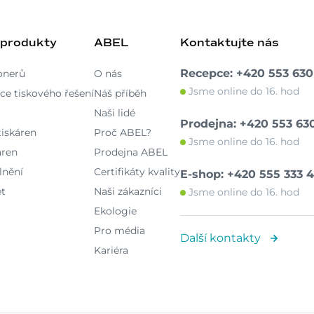
 produkty
ABEL
Kontaktujte nás
Recepce: +420 553 630
onerů
O nás
Jsme online do 16. hod
ce tiskového řešení
Náš příběh
Naši lidé
Prodejna: +420 553 63
iskáren
Proč ABEL?
Jsme online do 16. hod
áren
Prodejna ABEL
lnění
Certifikáty kvality
E-shop: +420 555 333 
et
Naši zákazníci
Jsme online do 16. hod
Ekologie
Pro média
Další kontakty
Kariéra