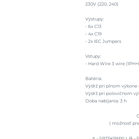
230V (220, 240)
Výstupy:
- 6x C13
- 4x C19
- 2x IEC Jumpers
Vstupy:
- Hard Wire 3 wire (1PH
Batéria:
Výdrž pri plnom výkone (
Výdrž pri polovičnom výk
Doba nabíjania: 3 h
G
( možnosť pre
A - SRT5KRMXLI, B -