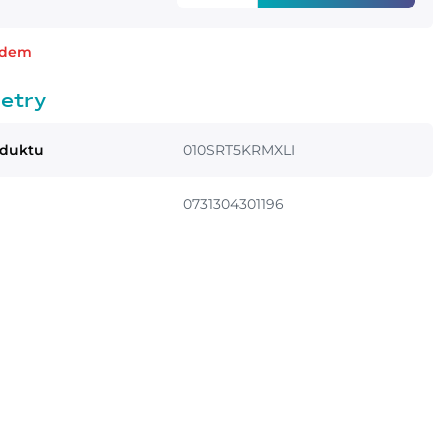
adem
etry
oduktu
010SRT5KRMXLI
0731304301196