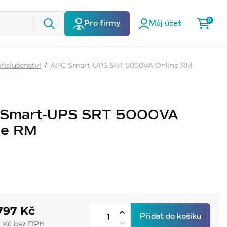
0
Pro firmy
Můj účet
příslušenství
APC Smart-UPS SRT 5000VA Online RM
 Smart-UPS SRT 5000VA
ne RM
797 Kč
Přidat do košíku
3 Kč bez DPH