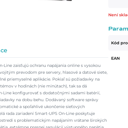
Není skl
Param
Kód pr
ace
EAN
-Line zaisťujú ochranu napájania online s vysokou
ojitým prevodom pre servery, hlasové a datové siete,
elné priemyselné aplikácie. Pokiaľ sú požiadavky na
stémov v hodinách (nie minútach), tak sa dá
-Line konfigurovať s dodatočnými sadami batérií,
žiadavky na dobu behu. Dodávaný software správy
omatické a spoľahlivé ukončenie sieťových
lá rada zariadení Smart-UPS On-Line poskytuje
stredí s problematickým napájaním vrátane širokých
tia, extrémne presnej regulácií výstupného napätia,