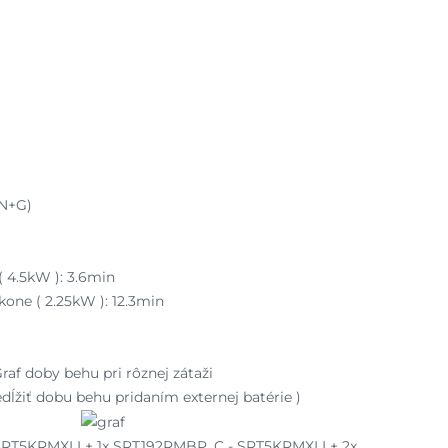
+N+G)
 4.5kW ): 3.6min
one ( 2.25kW ): 12.3min
raf doby behu pri rôznej zátaži
dĺžiť dobu behu pridaním externej batérie )
 SRT5KRMXLI + 1x SRT192RMBP, C - SRT5KRMXLI + 2x