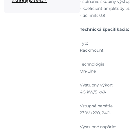
eshop@abel.cz
- spínanie skupiny výstu
- koeficient amplitúdy: 3:
- účinník: 0.9
Technická špecifikácia:
Typ:
Rackmount
Technológia:
On-Line
Výstupný výkon:
4.5 kW/5 kVA
Vstupné napätie:
230V (220, 240)
Výstupné napätie: