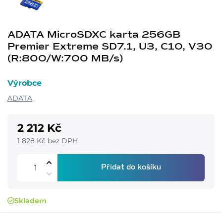
ADATA MicroSDXC karta 256GB
Premier Extreme SD7.1, U3, C10, V30
(R:800/W:700 MB/s)
Výrobce
ADATA
2 212 Kč
1 828 Kč bez DPH
Přidat do košíku
Skladem