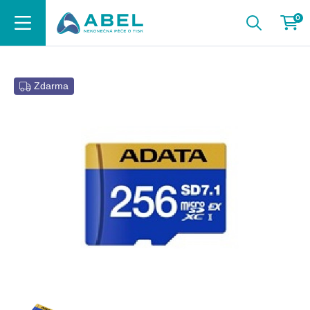
0
Zdarma