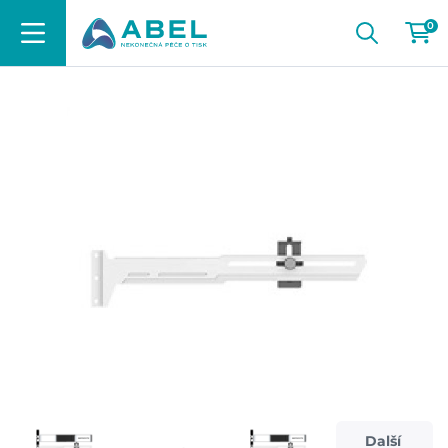
0
Další