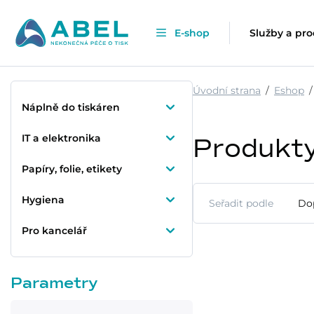
E-shop
Služby a pr
Úvodní strana
Eshop
Náplně do tiskáren
IT a elektronika
Produkt
Papíry, folie, etikety
Hygiena
Seřadit podle
Do
Pro kancelář
Parametry