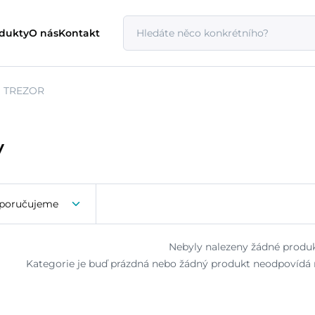
odukty
O nás
Kontakt
TREZOR
y
poručujeme
Nebyly nalezeny žádné produk
Kategorie je buď prázdná nebo žádný produkt neodpovídá n