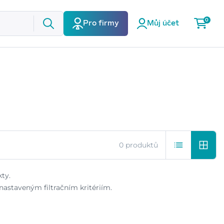
0
Pro firmy
Můj účet
0 produktů
ty.
astaveným filtračním kritériím.