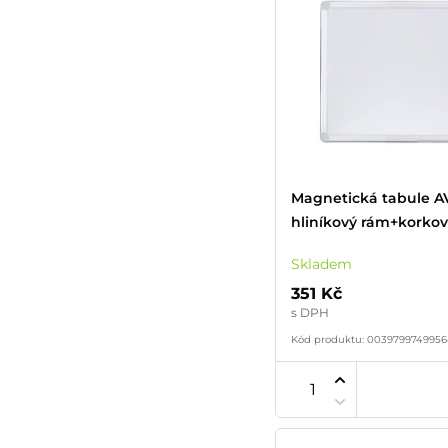
Magnetická tabule A
hliníkový rám+korko
Skladem
351 Kč
s DPH
Kód produktu: 003979974995