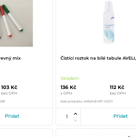
revný mix
Čistící roztok na bílé tabule AVELI,
Skladem
103 Kč
136 Kč
112 Kč
bez DPH
s DPH
bez DPH
081
Kód produktu: KANAVEXRT-00211
Přidat
Přidat