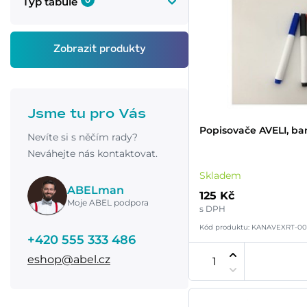
Typ tabule
Jsme tu pro Vás
Popisovače AVELI, ba
Nevíte si s něčím rady?
Neváhejte nás kontaktovat.
Skladem
ABELman
125 Kč
Moje ABEL podpora
s DPH
Kód produktu: KANAVEXRT-00
+420 555 333 486
eshop@abel.cz