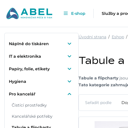
E-shop
Služby a pr
Úvodní strana
Eshop
Náplně do tiskáren
IT a elektronika
Tabule a 
Papíry, folie, etikety
Tabule a flipcharty
jsou
Hygiena
Tato kategorie zahrnuj
Pro kancelář
Seřadit podle
Do
Čistící prostředky
Kancelářské potřeby
Tabule a flipcharty