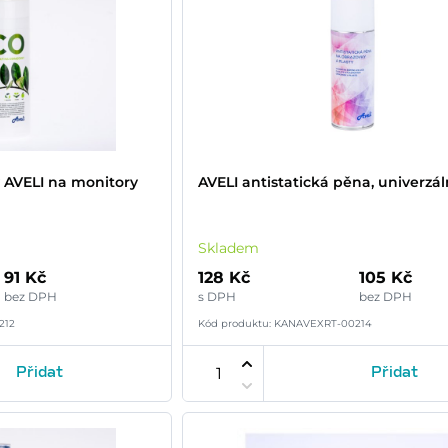
y AVELI na monitory
AVELI antistatická pěna, univerzál
Skladem
91 Kč
128 Kč
105 Kč
bez DPH
s DPH
bez DPH
212
Kód produktu: KANAVEXRT-00214
Přidat
Přidat