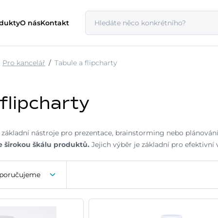
odukty
O nás
Kontakt
Pro kancelář
Tabule a flipcharty
flipcharty
 základní nástroje pro prezentace, brainstorming nebo plánování
e širokou škálu produktů.
Jejich výběr je základní pro efektivní
poručujeme