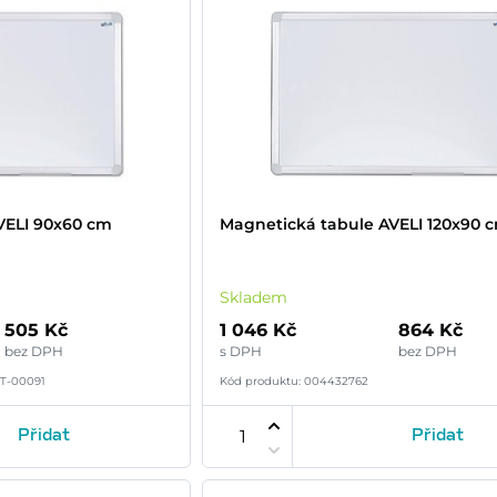
VELI 90x60 cm
Magnetická tabule AVELI 120x90 
Skladem
505 Kč
1 046 Kč
864 Kč
bez DPH
s DPH
bez DPH
T-00091
Kód produktu: 004432762
Přidat
Přidat