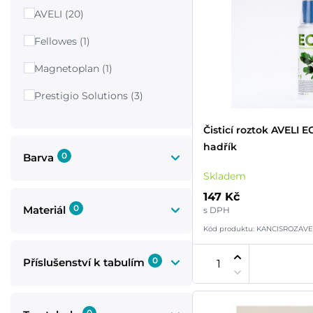
AVELI (20)
Fellowes (1)
Magnetoplan (1)
Prestigio Solutions (3)
Čisticí roztok AVELI 
hadřík
0
Barva
Skladem
147 Kč
0
Materiál
s DPH
Kód produktu: KANCISROZAVE
0
Příslušenství k tabulím
0