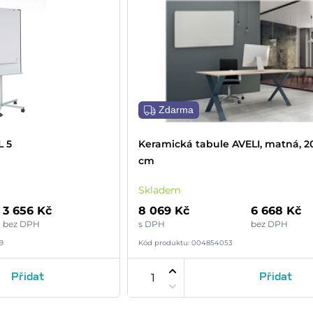
Zdarma
L 5
Keramická tabule AVELI, matná, 2
cm
Skladem
3 656 Kč
8 069 Kč
6 668 Kč
bez DPH
s DPH
bez DPH
9
Kód produktu: 004854053
Přidat
Přidat