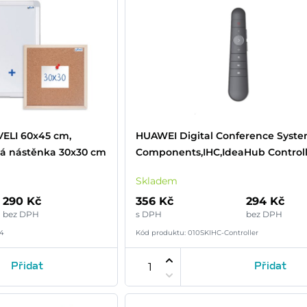
VELI 60x45 cm,
HUAWEI Digital Conference Syst
vá nástěnka 30x30 cm
Components,IHC,IdeaHub Control
Skladem
290 Kč
356 Kč
294 Kč
bez DPH
s DPH
bez DPH
64
Kód produktu: 010SKIHC-Controller
Přidat
Přidat