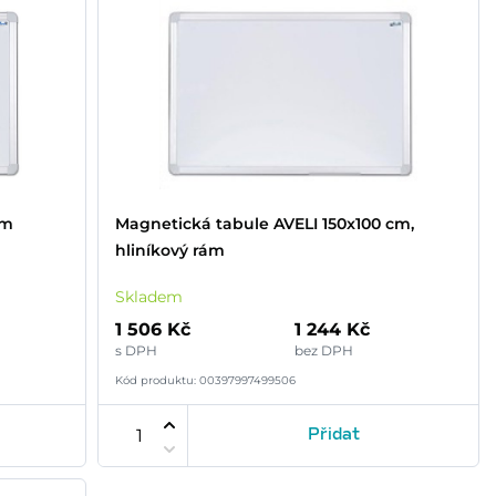
cm
Magnetická tabule AVELI 150x100 cm,
hliníkový rám
Skladem
1 506 Kč
1 244 Kč
s DPH
bez DPH
Kód produktu: 00397997499506
Přidat