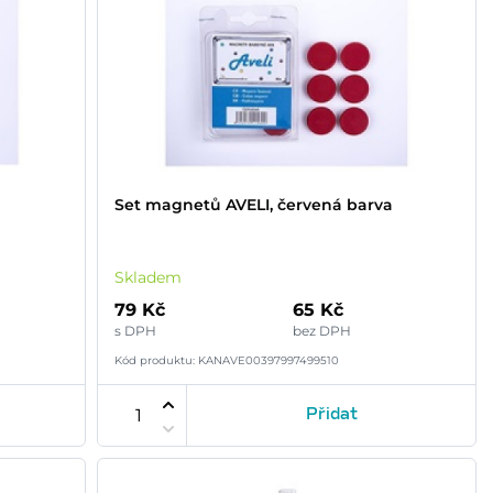
Set magnetů AVELI, červená barva
Skladem
79 Kč
65 Kč
s DPH
bez DPH
Kód produktu: KANAVE00397997499510
Přidat