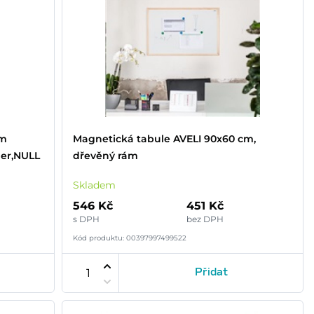
em
Magnetická tabule AVELI 90x60 cm,
ler,NULL
dřevěný rám
Skladem
546 Kč
451 Kč
s DPH
bez DPH
Kód produktu: 00397997499522
Přidat