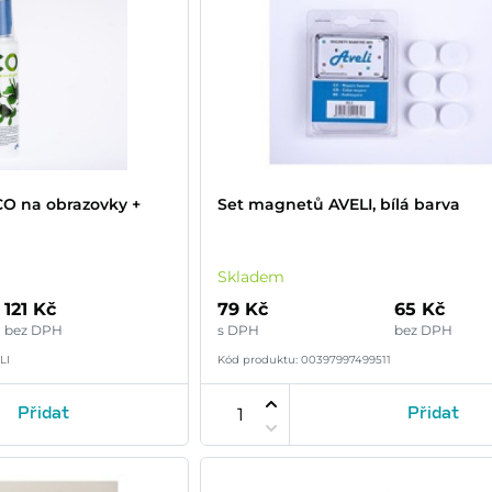
ECO na obrazovky +
Set magnetů AVELI, bílá barva
Skladem
121 Kč
79 Kč
65 Kč
bez DPH
s DPH
bez DPH
LI
Kód produktu: 00397997499511
Přidat
Přidat