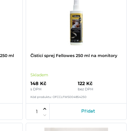
 250 ml
Čisticí sprej Fellowes 250 ml na monitory
Skladem
148 Kč
122 Kč
s DPH
bez DPH
Kód produktu: OFCCLFWS004854250
Přidat