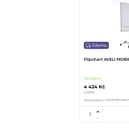
Zdarma
Flipchart AVELI MOBI
Skladem
4 424 Kč
s DPH
Kód produktu: 0039799749957