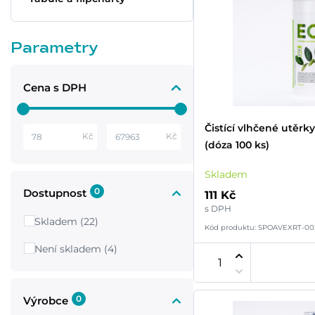
Parametry
Cena s DPH
Čistící vlhčené utěrk
Kč
Kč
(dóza 100 ks)
Skladem
0
Dostupnost
111 Kč
s DPH
Skladem (22)
Kód produktu: SPOAVEXRT-00
Není skladem (4)
0
Výrobce