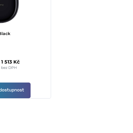
Black
1 513 Kč
bez DPH
 dostupnost