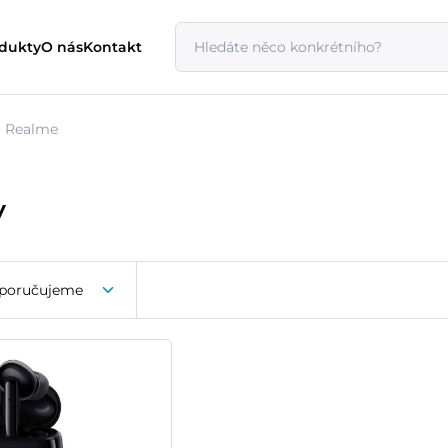
odukty
O nás
Kontakt
Realme
y
poručujeme