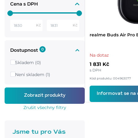
Cena s DPH
Kč
Kč
realme Buds Air Pro 
0
Dostupnost
Na dotaz
Skladem (0)
1 831 Kč
s DPH
Není skladem (1)
Kód produktu: 004963077
Informovat se na
Zrušit všechny filtry
Jsme tu pro Vás