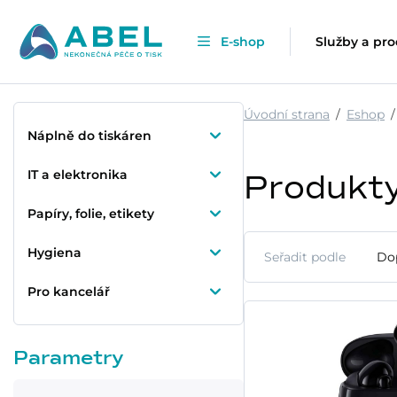
E-shop
Služby a pr
Úvodní strana
Eshop
Náplně do tiskáren
IT a elektronika
Produkt
Papíry, folie, etikety
Hygiena
Seřadit podle
Do
Pro kancelář
Parametry