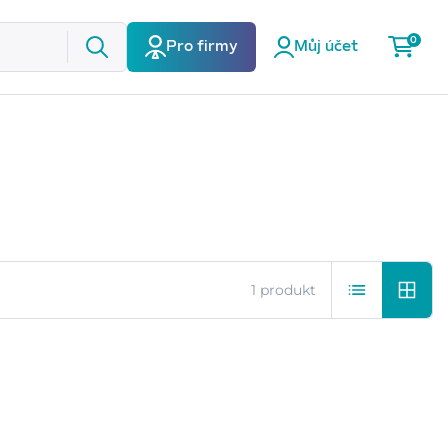
0
Pro firmy
Můj účet
1 produkt