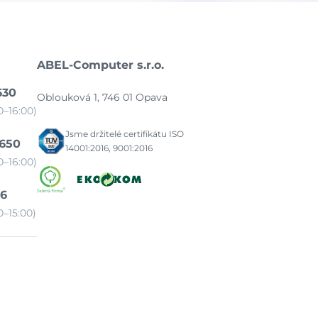
ABEL-Computer s.r.o.
630
Oblouková 1, 746 01 Opava
–16:00)
Jsme držitelé certifikátu ISO
 650
14001:2016, 9001:2016
–16:00)
86
–15:00)