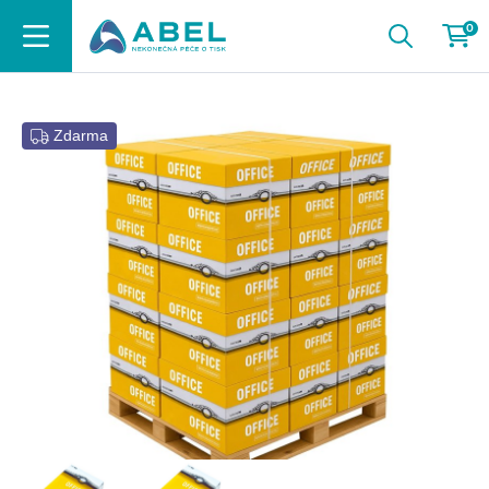
0
Zdarma