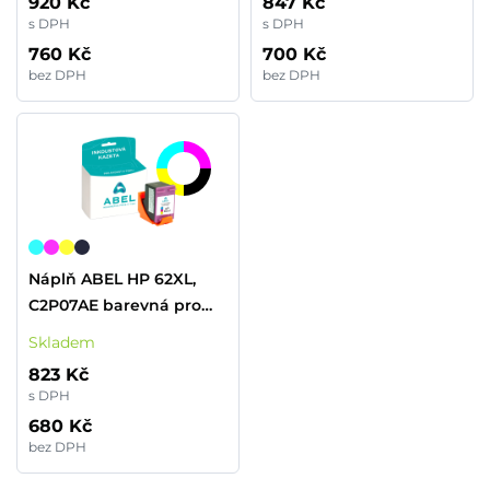
920 Kč
847 Kč
s DPH
s DPH
760 Kč
700 Kč
bez DPH
bez DPH
Náplň ABEL HP 62XL,
C2P07AE barevná pro
tiskárny HP (415 stran)
Skladem
823 Kč
s DPH
680 Kč
bez DPH