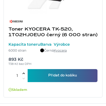
Toner KYOCERA TK-520,
1T02HJ0EU0 černý (6 000 stran)
Kapacita toneru
Barva
Výrobce
6000 stran
Černá
Kyocera
893 Kč
738 Kč bez DPH
Přidat do košíku
Skladem