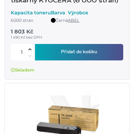
tiskárny KYOCERA (6 000 stran)
Kapacita toneru
Barva
Výrobce
6000 stran
Černá
ABEL
1 803 Kč
1 490 Kč bez DPH
Přidat do košíku
Skladem