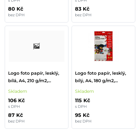
s DPH
s DPH
80 Kč
83 Kč
bez DPH
bez DPH
Logo foto papír, lesklý,
Logo foto papír, lesklý,
bílá, A4, 210 g/m2,
bílý, A4, 180 g/m2,
2880dpi, 10 ks, 15015,
1440dpi, 20 ks, 20064,
Skladem
Skladem
inkoustový
inkoustový
106 Kč
115 Kč
s DPH
s DPH
87 Kč
95 Kč
bez DPH
bez DPH