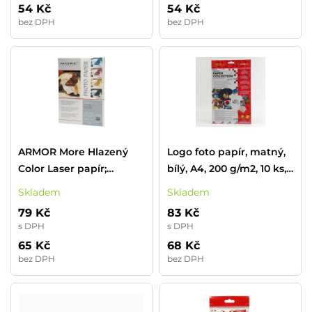
54 Kč
54 Kč
bez DPH
bez DPH
ARMOR More Hlazený
Logo foto papír, matný,
Color Laser papír;
bílý, A4, 200 g/m2, 10 ks,
195g/m2; matt, 25 listů,
laserový
Skladem
Skladem
A4
79 Kč
83 Kč
s DPH
s DPH
65 Kč
68 Kč
bez DPH
bez DPH