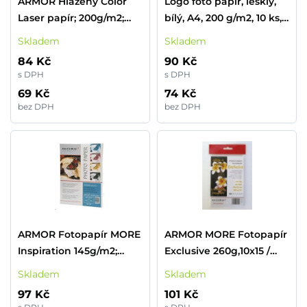
ARMOR Hlazený Color
Logo foto papír, lesklý,
Laser papír; 200g/m2;
bílý, A4, 200 g/m2, 10 ks,
oboustranný-glossy, 25
laserový
Skladem
Skladem
listů, A4
84 Kč
90 Kč
s DPH
s DPH
69 Kč
74 Kč
bez DPH
bez DPH
ARMOR Fotopapír MORE
ARMOR MORE Fotopapír
Inspiration 145g/m2;
Exclusive 260g,10x15 /
glossy, 20 listů, A4
glossy,20 listů, photo
Skladem
Skladem
10x15cm
97 Kč
101 Kč