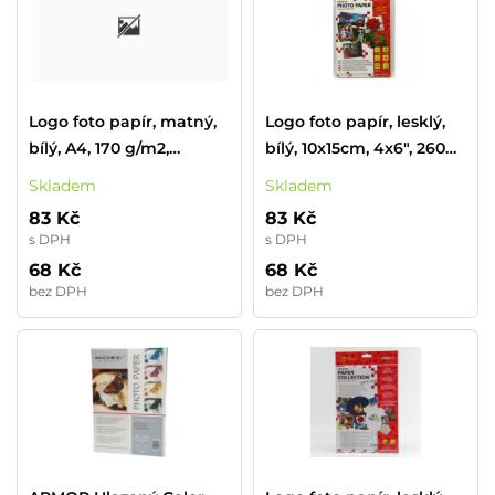
Logo foto papír, matný,
Logo foto papír, lesklý,
bílý, A4, 170 g/m2,
bílý, 10x15cm, 4x6", 260
1440dpi, 20 ks, 16668,
g/m2, 2880dpi, 20 ks,
Skladem
Skladem
inkoustový
16720, inkoustový
83 Kč
83 Kč
s DPH
s DPH
68 Kč
68 Kč
bez DPH
bez DPH