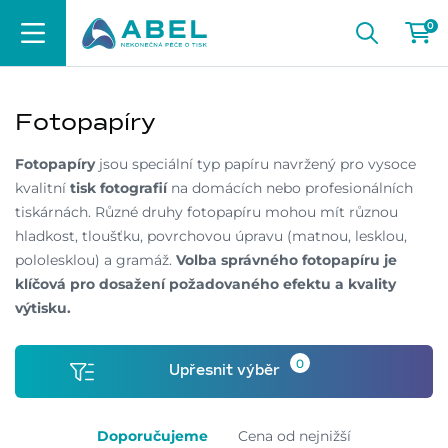
0
Fotopapíry
Fotopapíry
jsou speciální typ papíru navržený pro vysoce
kvalitní
tisk fotografií
na domácích nebo profesionálních
tiskárnách. Různé druhy fotopapíru mohou mít různou
hladkost, tloušťku, povrchovou úpravu (matnou, lesklou,
pololesklou) a gramáž.
Volba správného fotopapíru je
klíčová pro dosažení požadovaného efektu a kvality
výtisku.
0
Upřesnit výběr
Doporučujeme
Cena od nejnižší