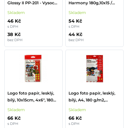
Glossy II PP-201 - Vysoce
Harmony 180g,10x15 /
lesklý - 270 mikronů -
matt, 20 listů, photo
Skladem
Skladem
100 x 150 mm - 260 g/m2
10x15cm
46 Kč
54 Kč
- 5 listy fotografický
s DPH
s DPH
papír - pro PIXMA
38 Kč
44 Kč
iP2600, iP2700, iP3500,
bez DPH
bez DPH
iP4500, iX7000, MG8250,
MP220, MP520, MX7600,
MX850, TS7450
Logo foto papír, lesklý,
Logo foto papír, lesklý,
bílý, 10x15cm, 4x6", 180
bílý, A4, 180 g/m2,
g/m2, 1440dpi, 20 ks,
1440dpi, 10 ks, 20063,
Skladem
Skladem
20062, inkoustový
inkoustový
66 Kč
66 Kč
s DPH
s DPH