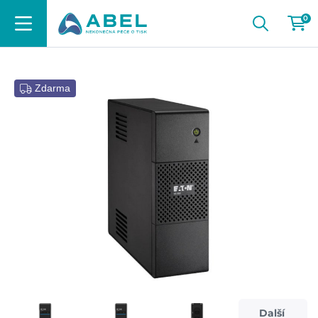
0
Zdarma
Další