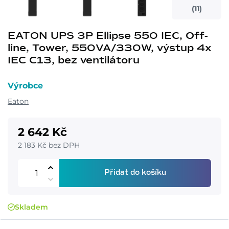
(11)
EATON UPS 3P Ellipse 550 IEC, Off-
line, Tower, 550VA/330W, výstup 4x
IEC C13, bez ventilátoru
Výrobce
Eaton
2 642 Kč
2 183 Kč bez DPH
Přidat do košíku
Skladem