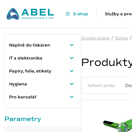
E-shop
Služby a pr
Úvodní strana
Eshop
Náplně do tiskáren
IT a elektronika
Produkt
Papíry, folie, etikety
Hygiena
Seřadit podle
Do
Pro kancelář
Parametry