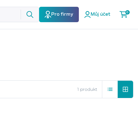
0
Pro firmy
Můj účet
1 produkt