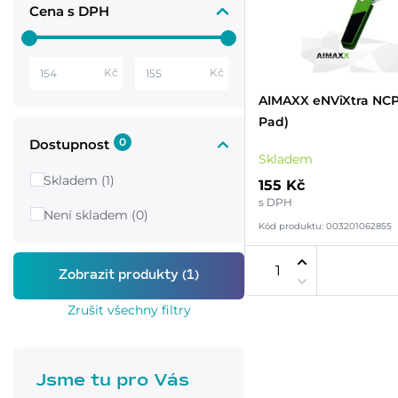
Cena s DPH
Kč
Kč
AIMAXX eNViXtra NCP
Pad)
0
Dostupnost
Skladem
Skladem (1)
155 Kč
s DPH
Není skladem (0)
Kód produktu: 003201062855
Zrušit všechny filtry
Jsme tu pro Vás