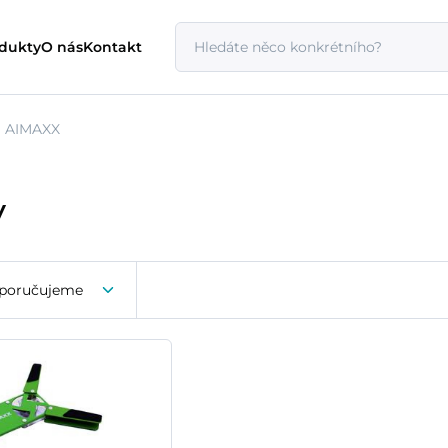
odukty
O nás
Kontakt
AIMAXX
y
poručujeme