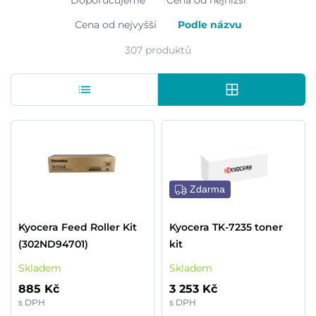
Doporučujeme
Cena od nejnižší
Cena od nejvyšší
Podle názvu
307 produktů
Zdarma
Kyocera Feed Roller Kit
Kyocera TK-7235 toner
(302ND94701)
kit
Skladem
Skladem
885 Kč
3 253 Kč
s DPH
s DPH