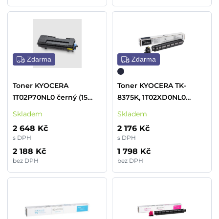
Zdarma
Zdarma
Toner KYOCERA
Toner KYOCERA TK-
1T02P70NL0 černý (15
8375K, 1T02XD0NL0
000 stran)
černý (30 000 stran)
Skladem
Skladem
2 648 Kč
2 176 Kč
s DPH
s DPH
2 188 Kč
1 798 Kč
bez DPH
bez DPH