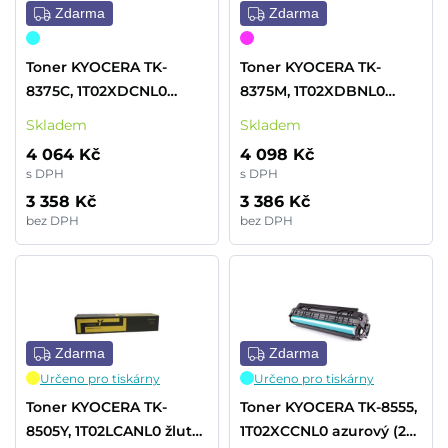
Zdarma
Zdarma
Toner KYOCERA TK-
Toner KYOCERA TK-
8375C, 1T02XDCNL0
8375M, 1T02XDBNL0
azurový (20 000 stran)
purpurový (20 000 stran)
Skladem
Skladem
4 064 Kč
4 098 Kč
s DPH
s DPH
3 358 Kč
3 386 Kč
bez DPH
bez DPH
Zdarma
Zdarma
Určeno pro tiskárny
Určeno pro tiskárny
Toner KYOCERA TK-
Toner KYOCERA TK-8555,
8505Y, 1T02LCANL0 žlutý
1T02XCCNL0 azurový (24