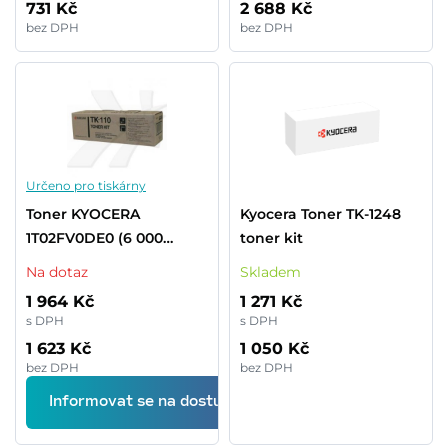
731 Kč
2 688 Kč
bez DPH
bez DPH
Určeno pro tiskárny
Toner KYOCERA
Kyocera Toner TK-1248
1T02FV0DE0 (6 000
toner kit
stran)
Na dotaz
Skladem
1 964 Kč
1 271 Kč
s DPH
s DPH
1 623 Kč
1 050 Kč
bez DPH
bez DPH
Informovat se na dostupnost