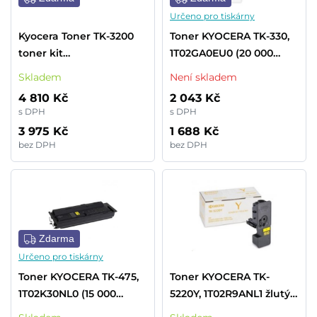
Určeno pro tiskárny
Kyocera Toner TK-3200
Toner KYOCERA TK-330,
toner kit
1T02GA0EU0 (20 000
(1T02X90NL0001)
stran)
Skladem
Není skladem
4 810 Kč
2 043 Kč
s DPH
s DPH
3 975 Kč
1 688 Kč
bez DPH
bez DPH
Zdarma
Určeno pro tiskárny
Toner KYOCERA TK-475,
Toner KYOCERA TK-
1T02K30NL0 (15 000
5220Y, 1T02R9ANL1 žlutý
stran)
(1 200 stran)