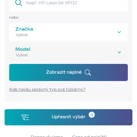
nebo
Značka
Model
Zobrazit náplně
Kde najdu správný typ své tiskárny?
0
Upřesnit výběr