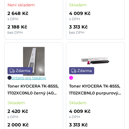
(20 000 stran)
000 stran)
Není skladem
Skladem
2 648 Kč
4 009 Kč
s DPH
s DPH
2 188 Kč
3 313 Kč
bez DPH
bez DPH
Zdarma
Zdarma
Určeno pro tiskárny
Toner KYOCERA TK-8555,
Toner KYOCERA TK-8555,
1T02XC0NL0 černý (40
1T02XCBNL0 purpurový
000 stran)
(24 000 stran)
Skladem
Skladem
2 420 Kč
4 009 Kč
s DPH
s DPH
2 000 Kč
3 313 Kč