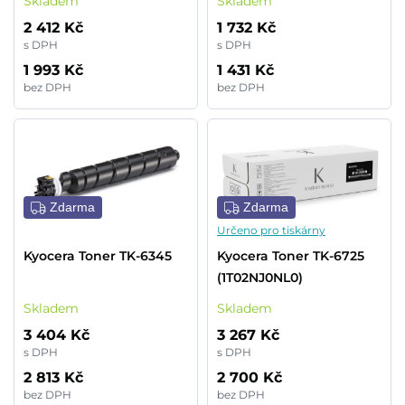
Skladem
Skladem
2 412 Kč
1 732 Kč
s DPH
s DPH
1 993 Kč
1 431 Kč
bez DPH
bez DPH
Zdarma
Zdarma
Určeno pro tiskárny
Kyocera Toner TK-6345
Kyocera Toner TK-6725
(1T02NJ0NL0)
Skladem
Skladem
3 404 Kč
3 267 Kč
s DPH
s DPH
2 813 Kč
2 700 Kč
bez DPH
bez DPH