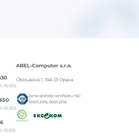
ABEL-Computer s.r.o.
630
Oblouková 1, 746 01 Opava
–16:00)
Jsme držitelé certifikátu ISO
 650
14001:2016, 9001:2016
–16:00)
86
–15:00)