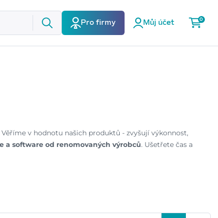
0
Pro firmy
Můj účet
. Věříme v hodnotu našich produktů - zvyšují výkonnost,
e a software od renomovaných výrobců
. Ušetřete čas a