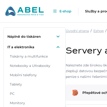
E-shop
Služby a pr
Úvodní strana
Eshop
Náplně do tiskáren
IT a elektronika
Servery 
Tiskárny a multifunkce
Naleznete zde širokou š
Notebooky a Ultrabooky
zlepšují datovou bezpečn
Mobilní telefony
peníze s našimi řešeními
Tablety
Přepěťové oc
PC
Monitory