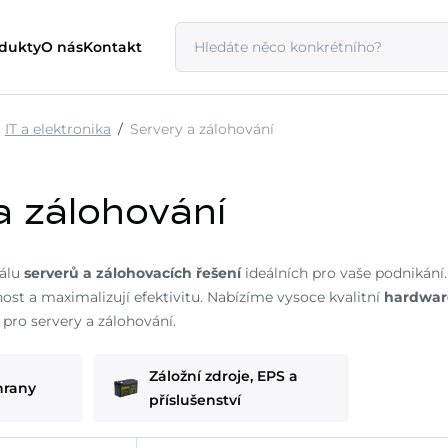
odukty
O nás
Kontakt
IT a elektronika
Servery a zálohování
a zálohování
kálu
serverů a zálohovacích řešení
ideálních pro vaše podnikání
ost a maximalizují efektivitu. Nabízíme vysoce kvalitní
hardwar
 pro servery a zálohování.
Záložní zdroje, EPS a
hrany
příslušenství