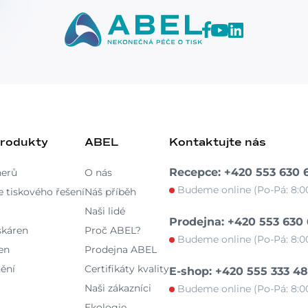
produkty
ABEL
Kontaktujte nás
Recepce: +420 553 630 
nerů
O nás
Budeme online (Po-Pá: 8:00
 tiskového řešení
Náš příběh
Naši lidé
Prodejna: +420 553 630
skáren
Proč ABEL?
Budeme online (Po-Pá: 8:00
en
Prodejna ABEL
ění
Certifikáty kvality
E-shop: +420 555 333 4
Naši zákazníci
Budeme online (Po-Pá: 8:00
Ekologie