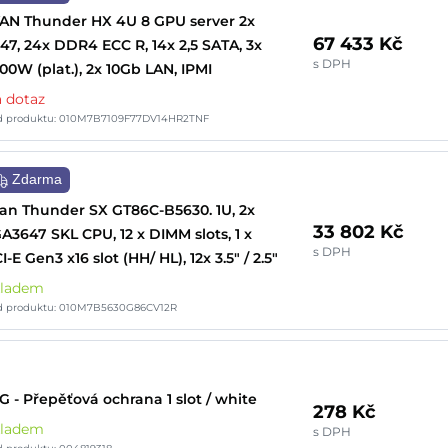
AN Thunder HX 4U 8 GPU server 2x
67 433 Kč
47, 24x DDR4 ECC R, 14x 2,5 SATA, 3x
s DPH
00W (plat.), 2x 10Gb LAN, IPMI
 dotaz
d produktu: 010M7B7109F77DV14HR2TNF
Zdarma
an Thunder SX GT86C-B5630. 1U, 2x
33 802 Kč
A3647 SKL CPU, 12 x DIMM slots, 1 x
s DPH
I-E Gen3 x16 slot (HH/ HL), 12x 3.5" / 2.5"
kladem
d produktu: 010M7B5630G86CV12R
 - Přepěťová ochrana 1 slot / white
278 Kč
kladem
s DPH