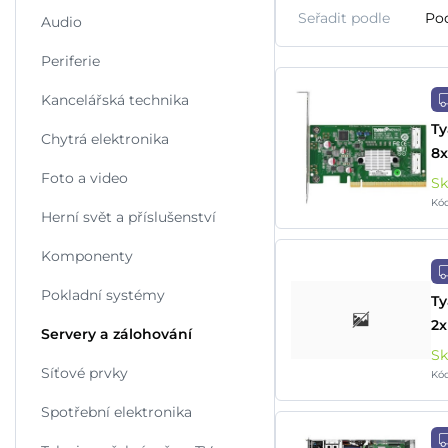
Seřadit podle
Po
Audio
Periferie
Kancelářská technika
Ty
Chytrá elektronika
8x
Foto a video
S
Kó
Herní svět a příslušenství
Komponenty
Pokladní systémy
Ty
2x
Servery a zálohování
S
Síťové prvky
Kó
Spotřební elektronika