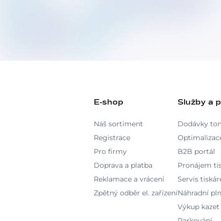
E-shop
Služby a 
Náš sortiment
Dodávky to
Registrace
Optimalizace
Pro firmy
B2B portál
Doprava a platba
Pronájem ti
Reklamace a vrácení
Servis tiskár
Zpětný odběr el. zařízení
Náhradní pln
Výkup kazet
Parkování