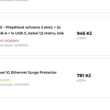
 produktu: 004819318
 - Přepěťová ochrana 5 slotů + 2x
946 Kč
B-A + 1x USB-C, kabel 1,5 metru, bílá
s DPH
ní skladem
 produktu: 004819150
xel 1G Ethernet Surge Protector
781 Kč
kladem
s DPH
 produktu: 0041010921