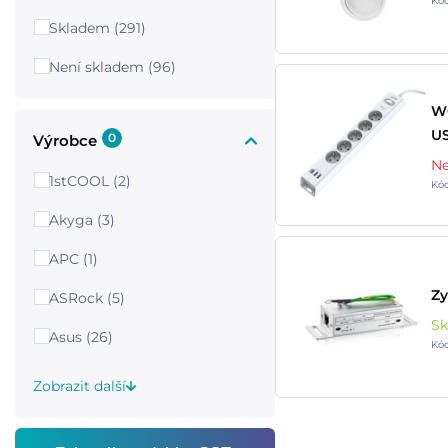
Kód
Skladem (291)
Není skladem (96)
WG
US
0
Výrobce
Ne
1stCOOL (2)
Kód
Akyga (3)
APC (1)
Zy
ASRock (5)
S
Asus (26)
Kód
Zobrazit další