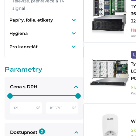
Televize, přehrávače a TV
TY
signál
36
Papíry, folie, etikety
32
Na
Hygiena
Kó
Pro kancelář
Ty
Parametry
LG
PC
Cena s DPH
S
Kó
Kč
Kč
WG
S
0
Dostupnost