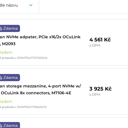
dle názvu
Zdarma
an NVMe adpater, PCIe x16/2x OCuLink
4 561 Kč
, M2093
s DPH
kladem
d produktu: 010M75411T5720004
Zdarma
an storage mezzanine, 4-port NVMe w/
3 925 Kč
 OCuLink 8x connectors, M7106-4E
s DPH
kladem
d produktu: 010M75411T5640013
Zdarma