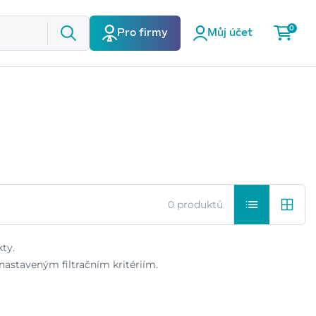
0
Pro firmy
Můj účet
0 produktů
ty.
astaveným filtračním kritériím.