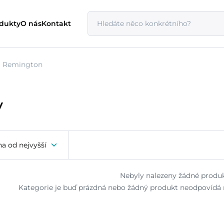
odukty
O nás
Kontakt
Remington
y
a od nejvyšší
Nebyly nalezeny žádné produk
Kategorie je buď prázdná nebo žádný produkt neodpovídá n