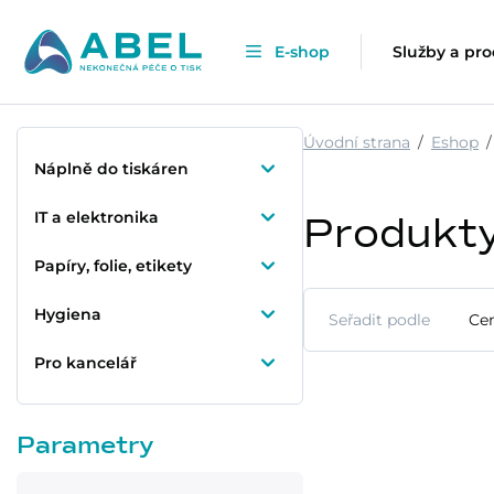
E-shop
Služby a pr
Úvodní strana
Eshop
Náplně do tiskáren
IT a elektronika
Produkt
Papíry, folie, etikety
Hygiena
Seřadit podle
Cen
Pro kancelář
Parametry